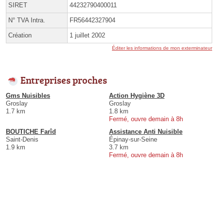
SIRET
44232790400011
N° TVA Intra.
FR56442327904
Création
1 juillet 2002
Éditer les informations de mon exterminateur
Entreprises proches
Gms Nuisibles
Action Hygiène 3D
Groslay
Groslay
1.7 km
1.8 km
Fermé, ouvre demain à 8h
BOUTICHE Farîd
Assistance Anti Nuisible
Saint-Denis
Épinay-sur-Seine
1.9 km
3.7 km
Fermé, ouvre demain à 8h