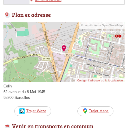
Plan et adresse
© contributeurs OpenStreetMap
Corriger l’adresse ou la localisation
Colin
52 avenue du 8 Mai 1945
95200 Sarcelles
Trajet Waze
Trajet Maps
Venir en transports en commun