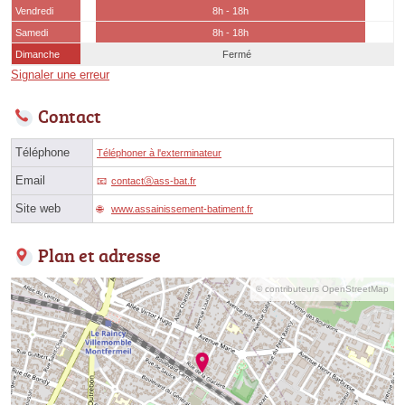
Vendredi
8h - 18h
Samedi
8h - 18h
Dimanche
Fermé
Signaler une erreur
Contact
Téléphone
Téléphoner à l'exterminateur
Email
contactⓐass-bat.fr
Site web
www.assainissement-batiment.fr
Plan et adresse
© contributeurs OpenStreetMap