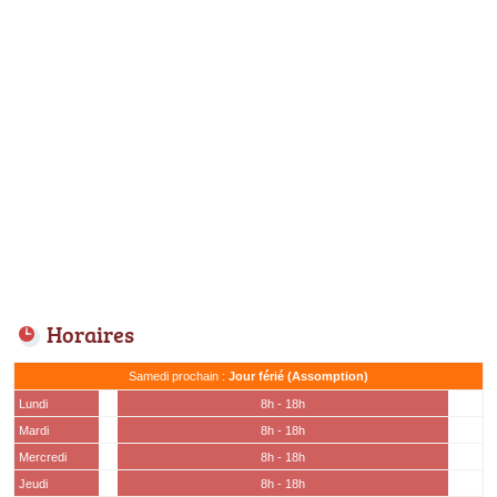
Horaires
Samedi prochain :
Jour férié (Assomption)
Lundi
8h - 18h
Mardi
8h - 18h
Mercredi
8h - 18h
Jeudi
8h - 18h