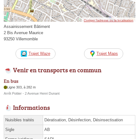
Corriger l’adresse ou la localisation
Assainissement Bâtiment
2 Bis Avenue Maurice
93250 Villemomble
Trajet Waze
Trajet Maps
Venir en transports en commun
En bus
Ligne 303, à 282 m
Arrêt Pottier - 2 Avenue Henri Dunant
Informations
Nuisibles traités
Dératisation, Désinfection, Désinsectisation
Sigle
AB