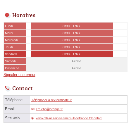
Horaires
Lundi
8h30 - 17h30
Mardi
8h30 - 17h30
Mercredi
8h30 - 17h30
Jeudi
8h30 - 17h30
Vendredi
8h30 - 17h30
Samedi
Fermé
Dimanche
Fermé
Signaler une erreur
Contact
Téléphone
Téléphoner à l'exterminateur
Email
cm.cbhⓐorange.fr
Site web
www.oth-assainissement-iledefrance.fr/contact