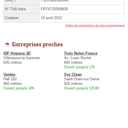
SIRET
73205982900042
N° TVA Intra.
FR74732059829
Création
10 avril 2012
Éditer les informations de mon exterminateur
Entreprises proches
IDF Hygiene 3D
Truly Nolen France
Villeneuve-la-Garenne
Av. Louis Roche
635 mètres
840 mètres
Ouvert jusqu'à 17h
Venteo
Sys Clean
Hall 202
Saint-Ouen-sur-Seine
860 mètres
925 mètres
Ouvert jusqu'à 18h
Ouvert jusqu'à 12h30