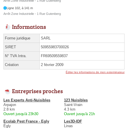
Arrêt Zone Industrielle - 1 Rue Gutenberg
Ligne 102, à 141 m
Arrêt Zone Industrielle - 1 Rue Gutenberg
Informations
Forme juridique
SARL
SIRET
50955983700026
N° TVA Intra.
FR69509559837
Création
2 février 2009
Éditer les informations de mon exterminateur
Entreprises proches
Les Experts Anti-Nuisibles
123 Nuisibles
Arpajon
Saint-Vrain
2.8 km
4.3 km
Ouvert jusqu'à 23h30
Ouvert jusqu'à 21h
Ecolab Pest France - Egly
Les3D-IDF
Égly
Linas