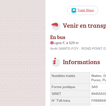
Trajet Waze
Venir en trans
En bus
Ligne F, à 529 m
Arrêt SAINTE-FOY - ROND-POINT DU
Informations
Nuisibles traités
Blattes, 
Puces, Pu
Forme juridique
SAS
SIRET
8945553
N° TVA Intra.
FR88894