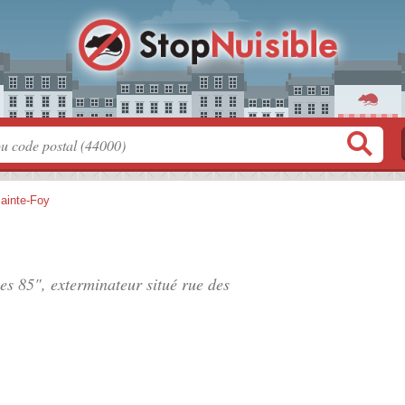
ainte-Foy
les 85", exterminateur situé
rue des