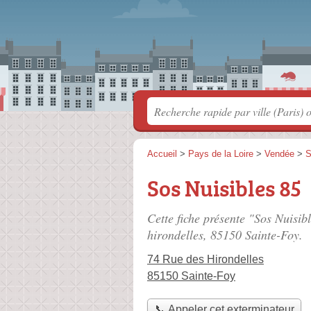
Accueil
>
Pays de la Loire
>
Vendée
>
S
Sos Nuisibles 85
Cette fiche présente "Sos Nuisib
hirondelles
, 85150 Sainte-Foy.
74 Rue des Hirondelles
85150 Sainte-Foy
📞 Appeler cet exterminateur