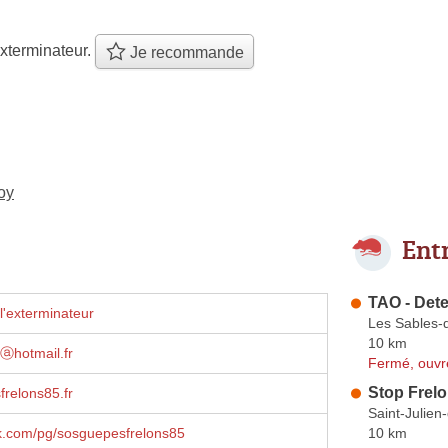
xterminateur.
Je recommande
oy
Ent
TAO - Det
l'exterminateur
Les Sables-
10 km
ⓐhotmail.fr
Fermé, ouvr
Stop Frelo
relons85.fr
Saint-Julie
10 km
ok.com/pg/sosguepesfrelons85