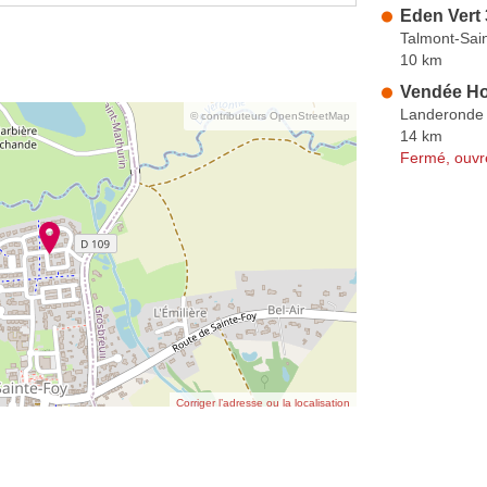
Eden Vert
Talmont-Sain
10 km
Vendée Ho
Landeronde
© contributeurs OpenStreetMap
14 km
Fermé, ouvr
Corriger l’adresse ou la localisation