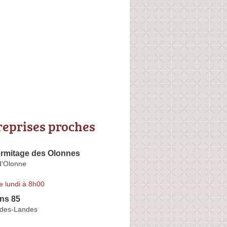
reprises proches
ermitage des Olonnes
d'Olonne
e lundi à 8h00
ns 85
n-des-Landes