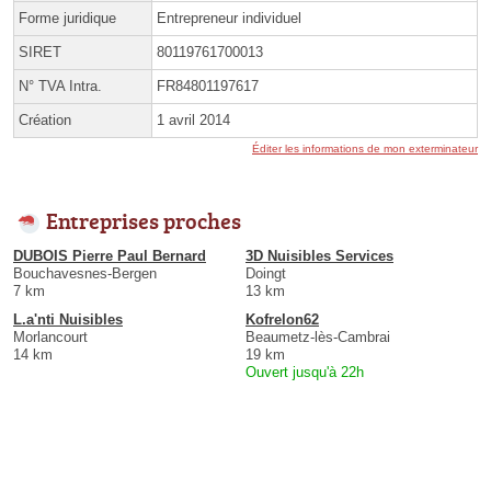
Forme juridique
Entrepreneur individuel
SIRET
80119761700013
N° TVA Intra.
FR84801197617
Création
1 avril 2014
Éditer les informations de mon exterminateur
Entreprises proches
DUBOIS Pierre Paul Bernard
3D Nuisibles Services
Bouchavesnes-Bergen
Doingt
7 km
13 km
L.a'nti Nuisibles
Kofrelon62
Morlancourt
Beaumetz-lès-Cambrai
14 km
19 km
Ouvert jusqu'à 22h