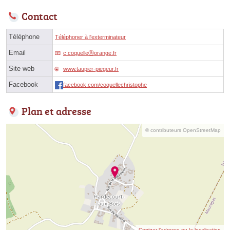
Contact
Téléphone
Téléphoner à l'exterminateur
Email
c.coquelleⓐorange.fr
Site web
www.taupier-piegeur.fr
Facebook
facebook.com/coquellechristophe
Plan et adresse
© contributeurs OpenStreetMap
Corriger l’adresse ou la localisation