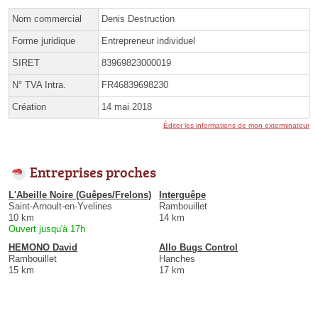
Nom commercial
Denis Destruction
Forme juridique
Entrepreneur individuel
SIRET
83969823000019
N° TVA Intra.
FR46839698230
Création
14 mai 2018
Éditer les informations de mon exterminateur
Entreprises proches
L'Abeille Noire (Guêpes/Frelons)
Interguêpe
Saint-Arnoult-en-Yvelines
Rambouillet
10 km
14 km
Ouvert jusqu'à 17h
HEMONO David
Allo Bugs Control
Rambouillet
Hanches
15 km
17 km