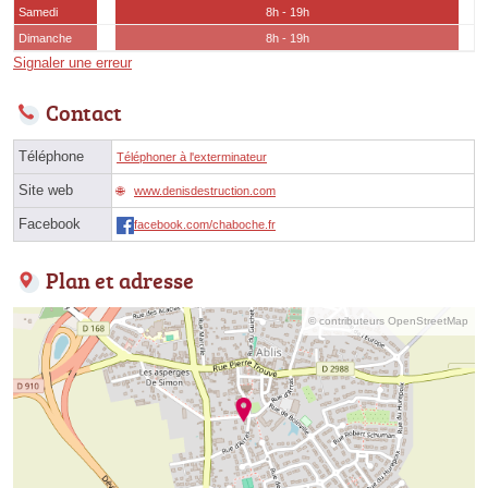
Samedi
8h - 19h
Dimanche
8h - 19h
Signaler une erreur
Contact
Téléphone
Téléphoner à l'exterminateur
Site web
www.denisdestruction.com
Facebook
facebook.com/chaboche.fr
Plan et adresse
© contributeurs OpenStreetMap