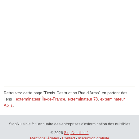
Retrouvez cette page "Denis Destruction Rue d'Arras" en partant des
liens :
exterminateur Île-de-France
,
exterminateur 78
,
exterminateur
Ablis
.
StopNuisible.fr : l'annuaire des entreprises d'extermination des nuisibles
© 2026
StopNuisible.fr
Mentions légales
-
Contact
-
Inscription gratuite