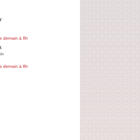
y
e demain à 8h
k
in
e demain à 8h