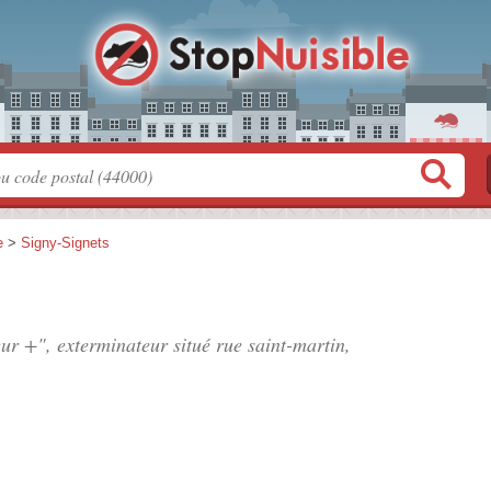
e
>
Signy-Signets
eur +", exterminateur situé
rue saint-martin
,