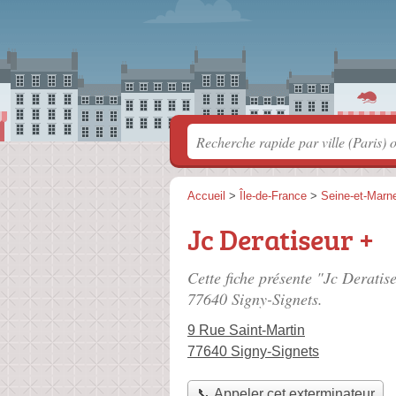
Accueil
>
Île-de-France
>
Seine-et-Marn
Jc Deratiseur +
Cette fiche présente "Jc Deratis
77640 Signy-Signets.
9 Rue Saint-Martin
77640 Signy-Signets
📞 Appeler cet exterminateur