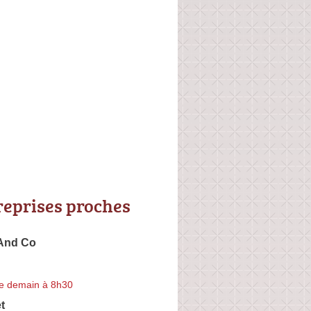
reprises proches
 And Co
e demain à 8h30
t