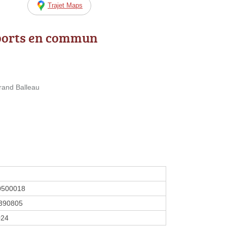
Trajet Maps
ports en commun
rand Balleau
0500018
390805
024