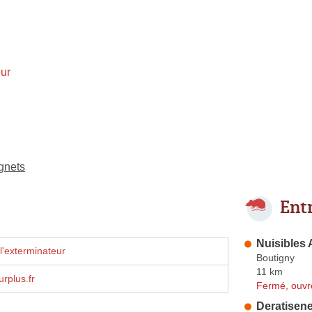
ur
gnets
Ent
Nuisibles
l'exterminateur
Boutigny
11 km
urplus.fr
Fermé, ouvr
Deratisene