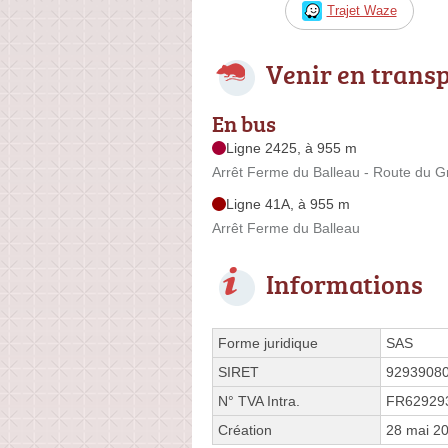
Trajet Waze
Venir en trans
En bus
Ligne 2425, à 955 m
Arrêt Ferme du Balleau - Route du G
Ligne 41A, à 955 m
Arrêt Ferme du Balleau
Informations
Forme juridique
SAS
SIRET
9293908
N° TVA Intra.
FR62929
Création
28 mai 2