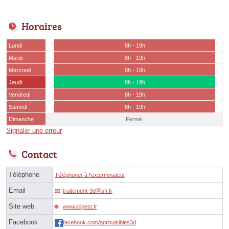
Horaires
Lundi
8h - 19h
Mardi
8h - 19h
Mercredi
8h - 19h
Jeudi
8h - 19h
Vendredi
8h - 19h
Samedi
8h - 19h
Dimanche
Fermé
Signaler une erreur
Contact
Téléphone
Téléphoner à l'exterminateur
Email
traitement-3dⓐsfr.fr
Site web
www.kilpest.fr
Facebook
facebook.com/antinuisibles3d