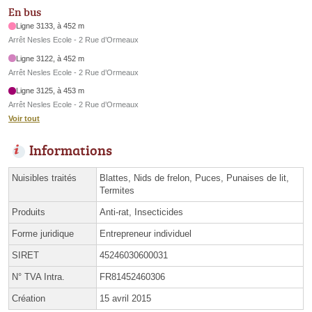
En bus
Ligne 3133, à 452 m
Arrêt Nesles Ecole - 2 Rue d’Ormeaux
Ligne 3122, à 452 m
Arrêt Nesles Ecole - 2 Rue d’Ormeaux
Ligne 3125, à 453 m
Arrêt Nesles Ecole - 2 Rue d’Ormeaux
Voir tout
Informations
Nuisibles traités
Blattes, Nids de frelon, Puces, Punaises de lit,
Termites
Produits
Anti-rat, Insecticides
Forme juridique
Entrepreneur individuel
SIRET
45246030600031
N° TVA Intra.
FR81452460306
Création
15 avril 2015