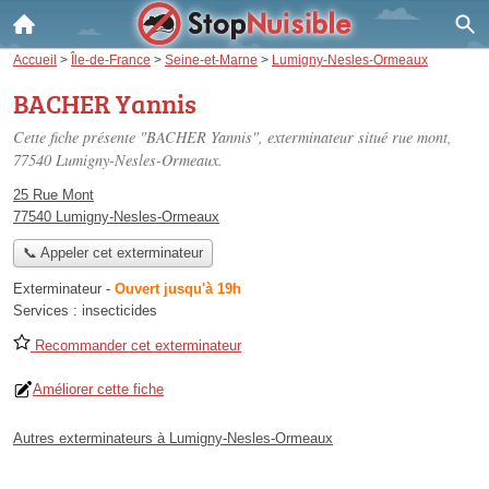
Accueil
>
Île-de-France
>
Seine-et-Marne
>
Lumigny-Nesles-Ormeaux
BACHER Yannis
Cette fiche présente "BACHER Yannis", exterminateur situé
rue mont
,
77540 Lumigny-Nesles-Ormeaux.
25 Rue Mont
77540 Lumigny-Nesles-Ormeaux
📞 Appeler cet exterminateur
Exterminateur
-
Ouvert jusqu'à 19h
Services :
insecticides
Recommander cet exterminateur
Améliorer cette fiche
Autres exterminateurs à Lumigny-Nesles-Ormeaux