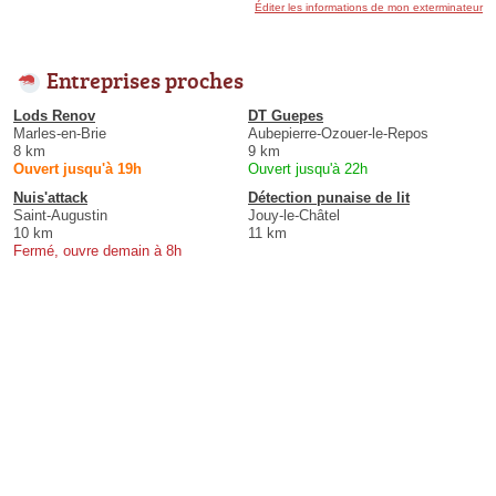
Éditer les informations de mon exterminateur
Entreprises proches
Lods Renov
DT Guepes
Marles-en-Brie
Aubepierre-Ozouer-le-Repos
8 km
9 km
Ouvert jusqu'à 19h
Ouvert jusqu'à 22h
Nuis'attack
Détection punaise de lit
Saint-Augustin
Jouy-le-Châtel
10 km
11 km
Fermé, ouvre demain à 8h