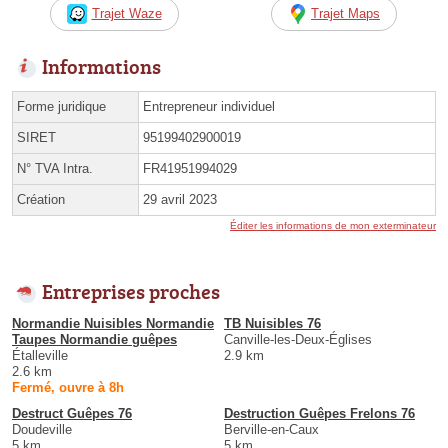
Trajet Waze
Trajet Maps
Informations
Forme juridique
Entrepreneur individuel
SIRET
95199402900019
N° TVA Intra.
FR41951994029
Création
29 avril 2023
Éditer les informations de mon exterminateur
Entreprises proches
Normandie Nuisibles Normandie
TB Nuisibles 76
Taupes Normandie guêpes
Canville-les-Deux-Églises
Étalleville
2.9 km
2.6 km
Fermé, ouvre à 8h
Destruct Guêpes 76
Destruction Guêpes Frelons 76
Doudeville
Berville-en-Caux
5 km
5 km