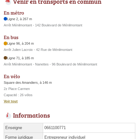
Venir en transports en commun
En métro
Ligne 2, à 267 m
Arrêt Ménilmontant - 142 Boulevard de Ménilmontant
En bus
Ligne 96, à 204 m
Arrêt Julien Lacroix - 42 Rue de Ménilmontant
Ligne 71, à 185 m
Arrêt Ménilmontant - Nanettes - 96 Boulevard de Ménilmontant
En vélo
Square des Amandiers, à 146 m
2z Place Carmen
Capacité : 26 vélos
Voir tout
Informations
Enseigne
0661100771
Forme juridique
Entrepreneur individuel