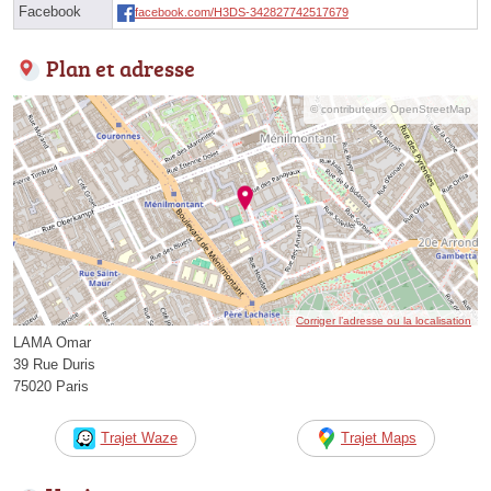
Facebook
facebook.com/H3DS-342827742517679
Plan et adresse
© contributeurs OpenStreetMap
Corriger l’adresse ou la localisation
LAMA Omar
39 Rue Duris
75020 Paris
Trajet Waze
Trajet Maps