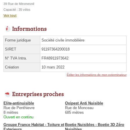
39 Rue de Miromesnil
Capacité : 35 vélos
Voir tout
Informations
Forme juridique
Société civile immobilière
SIRET
91197364200018
N° TVA Intra.
FR48911973642
Création
10 mars 2022
Éditer les informations de mon exterminateur
Entreprises proches
Elite-antinuisible
Oxipest Anti Nuisible
Rue de Penthievre
Rue de Monceau
8 mètres
685 mètres
Ouvert en continu
Groupe France Habitat - Toiture et
Boetie Nuisibles - Boetie 3D Zéro
Exterieurs
Nuisibles