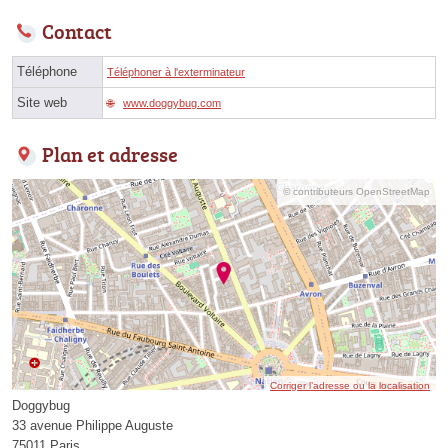
Contact
Téléphone
Téléphoner à l'exterminateur
Site web
www.doggybug.com
Plan et adresse
© contributeurs OpenStreetMap
Corriger l’adresse ou la localisation
Doggybug
33 avenue Philippe Auguste
75011 Paris