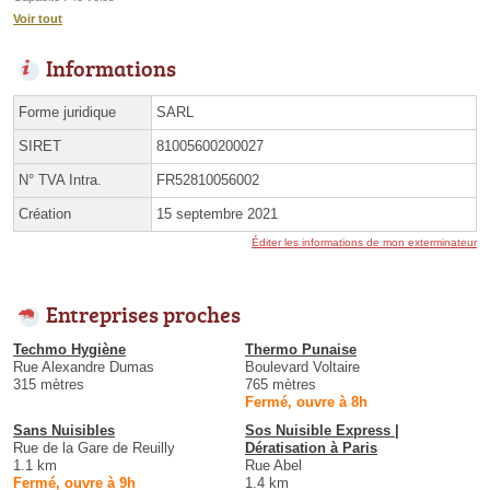
Voir tout
Informations
Forme juridique
SARL
SIRET
81005600200027
N° TVA Intra.
FR52810056002
Création
15 septembre 2021
Éditer les informations de mon exterminateur
Entreprises proches
Techmo Hygiène
Thermo Punaise
Rue Alexandre Dumas
Boulevard Voltaire
315 mètres
765 mètres
Fermé, ouvre à 8h
Sans Nuisibles
Sos Nuisible Express |
Rue de la Gare de Reuilly
Dératisation à Paris
1.1 km
Rue Abel
Fermé, ouvre à 9h
1.4 km