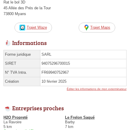
Rat le bol 3D
45 Allée des Prés de la Tour
73800 Myans
Trajet Waze
Trajet Maps
Informations
Forme juridique
SARL
SIRET
94075296700015
N° TVA Intra.
FR69940752967
Création
10 février 2025
Éditer les informations de mon exterminateur
Entreprises proches
H2O Propreté
Le Frelon Saqué
La Ravoire
Barby
5 km
7 km