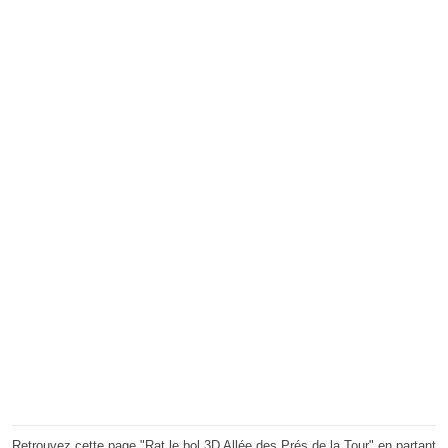
Retrouvez cette page "Rat le bol 3D Allée des Prés de la Tour" en partant