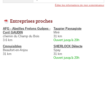
Éditer les informations de mon exterminateur
Entreprises proches
AFG - Abeilles Frelons Guêpes -
Taupier Paysagiste
Cyril GAUDIN
Miré
chemin du Champ du Bois
31 km
3.6 km
Ouvert jusqu'à 20h
Cmnuisibles
SHERLOCK Détecte
Beaufort-en-Anjou
Spay
31 km
31 km
Ouvert jusqu'à 20h