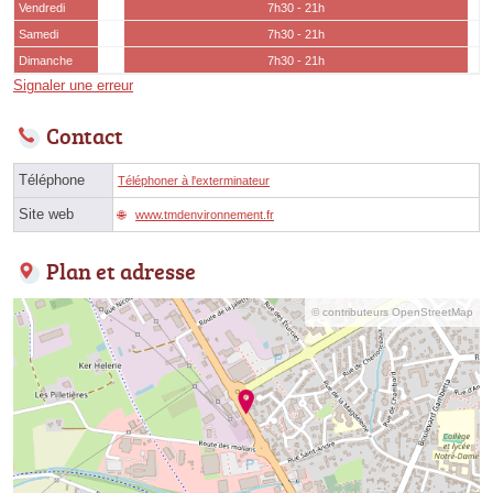
Vendredi
7h30 - 21h
Samedi
7h30 - 21h
Dimanche
7h30 - 21h
Signaler une erreur
Contact
Téléphone
Téléphoner à l'exterminateur
Site web
www.tmdenvironnement.fr
Plan et adresse
© contributeurs OpenStreetMap