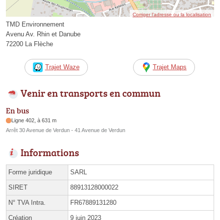
Corriger l’adresse ou la localisation
TMD Environnement
Avenu Av. Rhin et Danube
72200 La Flèche
Trajet Waze
Trajet Maps
Venir en transports en commun
En bus
Ligne 402, à 631 m
Arrêt 30 Avenue de Verdun - 41 Avenue de Verdun
Informations
Forme juridique
SARL
SIRET
88913128000022
N° TVA Intra.
FR67889131280
Création
9 juin 2023