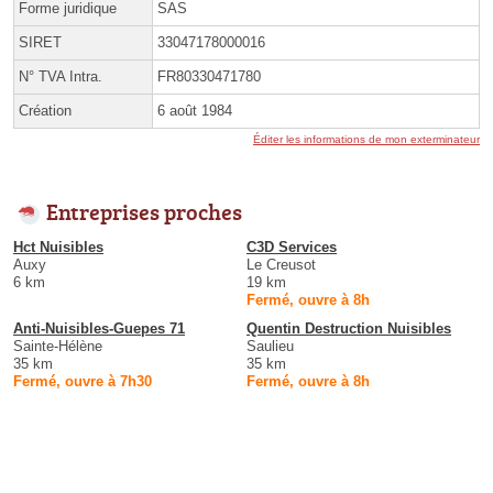
Forme juridique
SAS
SIRET
33047178000016
N° TVA Intra.
FR80330471780
Création
6 août 1984
Éditer les informations de mon exterminateur
Entreprises proches
Hct Nuisibles
C3D Services
Auxy
Le Creusot
6 km
19 km
Fermé, ouvre à 8h
Anti-Nuisibles-Guepes 71
Quentin Destruction Nuisibles
Sainte-Hélène
Saulieu
35 km
35 km
Fermé, ouvre à 7h30
Fermé, ouvre à 8h