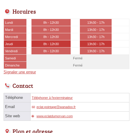
Horaires
Lundi
8h - 12h30
13h30 - 17h
Mardi
8h - 12h30
13h30 - 17h
Mercredi
8h - 12h30
13h30 - 17h
Jeudi
8h - 12h30
13h30 - 17h
Vendredi
8h - 12h30
13h30 - 17h
Samedi
Fermé
Dimanche
Fermé
Signaler une erreur
Contact
Téléphone
Téléphoner à l'exterminateur
Email
eclat.pointageⓐwanadoo.fr
Site web
www.eclatdumorvan.com
Plan et adresse