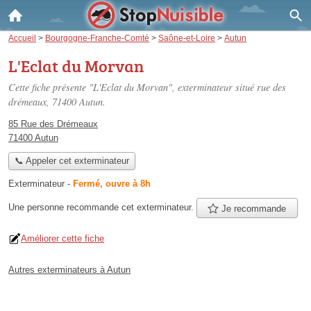
Accueil
>
Bourgogne-Franche-Comté
>
Saône-et-Loire
>
Autun
L'Eclat du Morvan
Cette fiche présente "L'Eclat du Morvan", exterminateur situé
rue des
drémeaux
, 71400 Autun.
85 Rue des Drémeaux
71400 Autun
📞 Appeler cet exterminateur
Exterminateur
-
Fermé, ouvre à 8h
Une personne
recommande
cet exterminateur.
Je recommande
Améliorer cette fiche
Autres exterminateurs à Autun