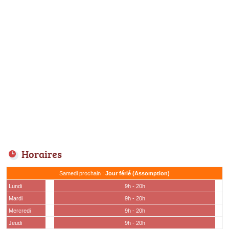
Horaires
Samedi prochain :
Jour férié (Assomption)
Lundi
9h - 20h
Mardi
9h - 20h
Mercredi
9h - 20h
Jeudi
9h - 20h