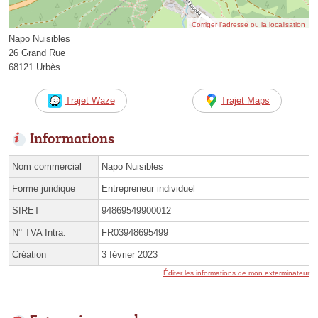
Corriger l’adresse ou la localisation
Napo Nuisibles
26 Grand Rue
68121 Urbès
Trajet Waze
Trajet Maps
Informations
Nom commercial
Napo Nuisibles
Forme juridique
Entrepreneur individuel
SIRET
94869549900012
N° TVA Intra.
FR03948695499
Création
3 février 2023
Éditer les informations de mon exterminateur