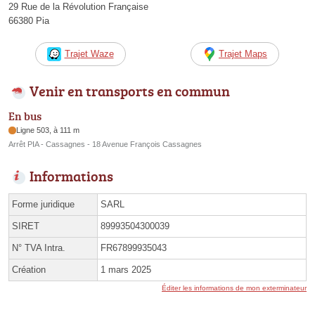
29 Rue de la Révolution Française
66380 Pia
Trajet Waze
Trajet Maps
Venir en transports en commun
En bus
Ligne 503, à 111 m
Arrêt PIA - Cassagnes - 18 Avenue François Cassagnes
Informations
Forme juridique
SARL
SIRET
89993504300039
N° TVA Intra.
FR67899935043
Création
1 mars 2025
Éditer les informations de mon exterminateur