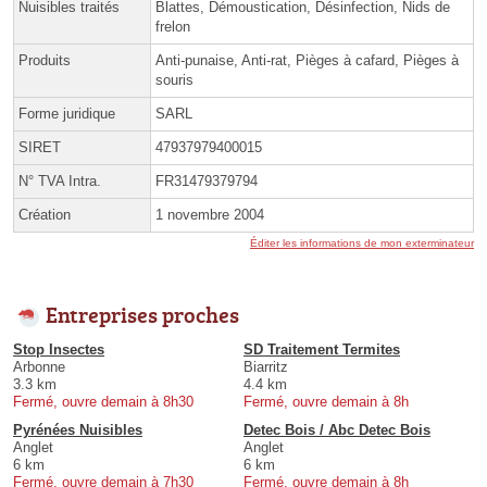
Nuisibles traités
Blattes, Démoustication, Désinfection, Nids de
frelon
Produits
Anti-punaise, Anti-rat, Pièges à cafard, Pièges à
souris
Forme juridique
SARL
SIRET
47937979400015
N° TVA Intra.
FR31479379794
Création
1 novembre 2004
Éditer les informations de mon exterminateur
Entreprises proches
Stop Insectes
SD Traitement Termites
Arbonne
Biarritz
3.3 km
4.4 km
Fermé, ouvre demain à 8h30
Fermé, ouvre demain à 8h
Pyrénées Nuisibles
Detec Bois / Abc Detec Bois
Anglet
Anglet
6 km
6 km
Fermé, ouvre demain à 7h30
Fermé, ouvre demain à 8h