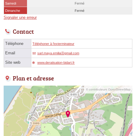
Samedi
Fermé
Dimanche
Fermé
Signaler une erreur
Contact
Téléphone
Téléphoner à l'exterminateur
Email
sarl.maya.emiliaⓐgmail.com
Site web
www.deratisation-bidart.fr
Plan et adresse
© contributeurs OpenStreetMap