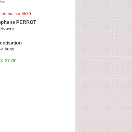
aise
e demain à 8h30
téphane PERROT
e-Rouvre
ectisation
s-d'Auge
u'à 21h30