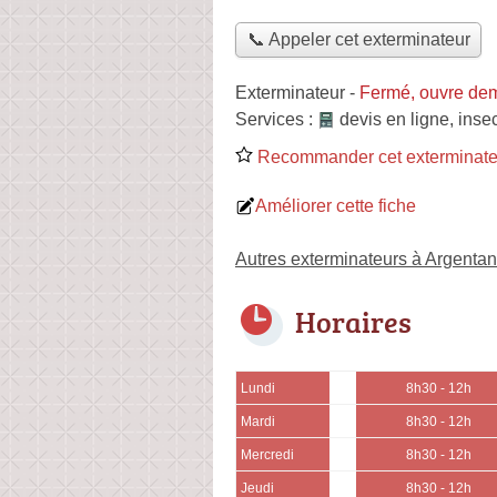
📞 Appeler cet exterminateur
Exterminateur
-
Fermé, ouvre de
Services :
devis en ligne
,
insec
Recommander cet exterminate
Améliorer cette fiche
Autres exterminateurs à Argentan
Horaires
Lundi
8h30 - 12h
Mardi
8h30 - 12h
Mercredi
8h30 - 12h
Jeudi
8h30 - 12h