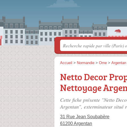
Accueil
>
Normandie
>
Orne
>
Argentan
Netto Decor Prop
Nettoyage Arge
Cette fiche présente "Netto Deco
Argentan", exterminateur situé
31 Rue Jean Soubabère
61200 Argentan