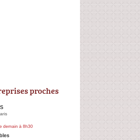
reprises proches
AS
aris
e demain à 8h30
bles