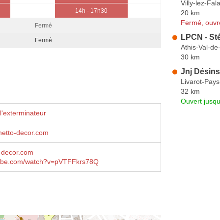
Villy-lez-Fal
14h - 17h30
20 km
Fermé, ouvr
Fermé
LPCN - S
Fermé
Athis-Val-d
30 km
Jnj Désins
Livarot-Pay
32 km
Ouvert jusq
l'exterminateur
etto-decor.com
-decor.com
ube.com/watch?v=pVTFFkrs78Q