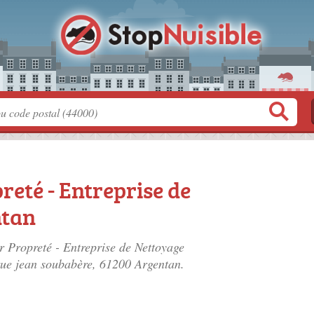
reté - Entreprise de
ntan
r Propreté - Entreprise de Nettoyage
rue jean soubabère
, 61200 Argentan.