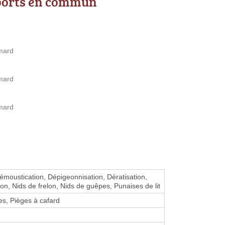
ports en commun
emard
emard
emard
Démoustication, Dépigeonnisation, Dératisation,
ion, Nids de frelon, Nids de guêpes, Punaises de lit
des, Pièges à cafard