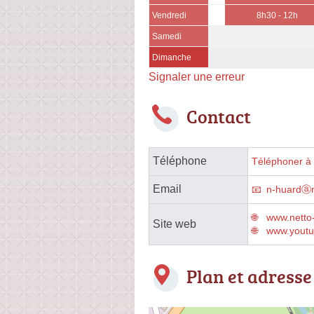
Vendredi
8h30 - 12h
Samedi
Dimanche
Signaler une erreur
Contact
Téléphone
Téléphoner à 
Email
n-huardⓐn
www.netto
Site web
www.yout
Plan et adresse