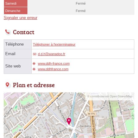
Samedi
Fermé
Dimanche
Fermé
Signaler une erreur
Contact
Téléphone
Téléphoner à l'exterminateur
Email
d.d.hⓐwanadoo.fr
www.ddh-france.com
Site web
www.ddhfrance.com
Plan et adresse
© contributeurs OpenStreetMap