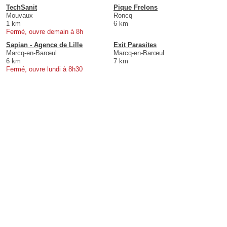
TechSanit
Pique Frelons
Mouvaux
Roncq
1 km
6 km
Fermé, ouvre demain à 8h
Sapian - Agence de Lille
Exit Parasites
Marcq-en-Barœul
Marcq-en-Barœul
6 km
7 km
Fermé, ouvre lundi à 8h30