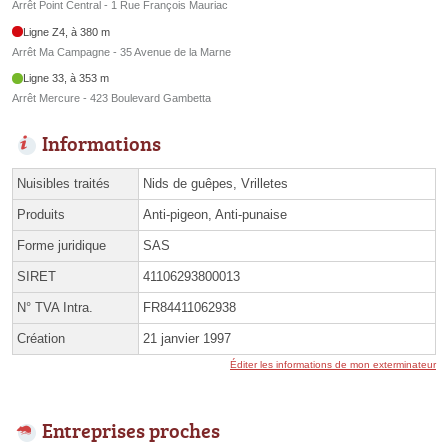
Arrêt Point Central - 1 Rue François Mauriac
Ligne Z4, à 380 m
Arrêt Ma Campagne - 35 Avenue de la Marne
Ligne 33, à 353 m
Arrêt Mercure - 423 Boulevard Gambetta
Informations
Nuisibles traités
Nids de guêpes, Vrilletes
Produits
Anti-pigeon, Anti-punaise
Forme juridique
SAS
SIRET
41106293800013
N° TVA Intra.
FR84411062938
Création
21 janvier 1997
Éditer les informations de mon exterminateur
Entreprises proches