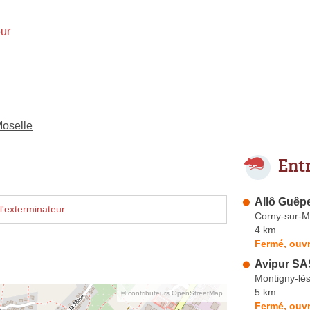
ur
Moselle
Ent
Allô Guêp
l'exterminateur
Corny-sur-M
4 km
Fermé, ouvr
Avipur SA
Montigny-lè
5 km
© contributeurs OpenStreetMap
Fermé, ouvr