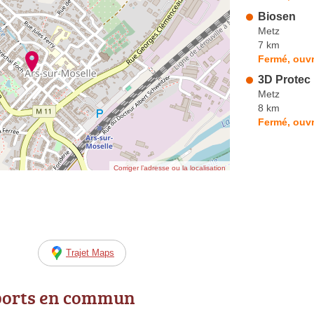
Biosen
Metz
7 km
Fermé, ouvr
3D Protec
Metz
8 km
Fermé, ouvr
Corriger l’adresse ou la localisation
Trajet Maps
ports en commun