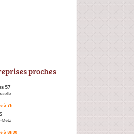
reprises proches
es 57
oselle
e à 7h
S
s-Metz
e à 8h30