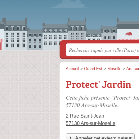
Accueil
>
Grand-Est
>
Moselle
>
Ars-su
Protect' Jardin
Cette fiche présente "Protect' J
57130 Ars-sur-Moselle.
2 Rue Saint-Jean
57130 Ars-sur-Moselle
📞 Appeler cet exterminateur