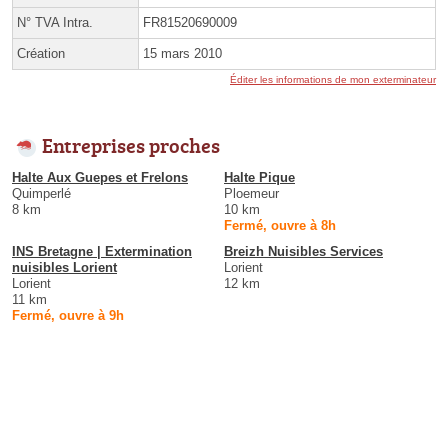
N° TVA Intra.
FR81520690009
Création
15 mars 2010
Éditer les informations de mon exterminateur
Entreprises proches
Halte Aux Guepes et Frelons
Halte Pique
Quimperlé
Ploemeur
8 km
10 km
Fermé, ouvre à 8h
INS Bretagne | Extermination
Breizh Nuisibles Services
nuisibles Lorient
Lorient
Lorient
12 km
11 km
Fermé, ouvre à 9h