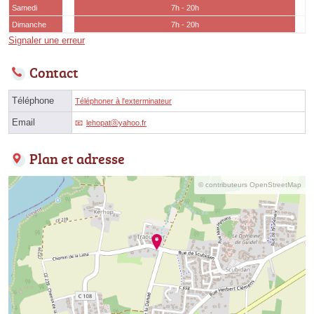
Samedi
7h - 20h
Dimanche
7h - 20h
Signaler une erreur
Contact
Téléphone
Téléphoner à l'exterminateur
Email
lehopatⓐyahoo.fr
Plan et adresse
© contributeurs OpenStreetMap