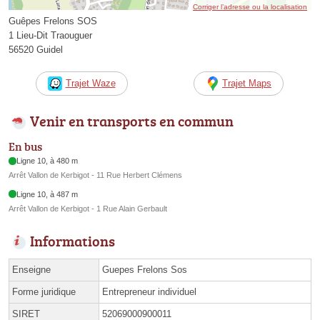
Corriger l’adresse ou la localisation
Guêpes Frelons SOS
1 Lieu-Dit Traouguer
56520 Guidel
Trajet Waze
Trajet Maps
Venir en transports en commun
En bus
Ligne 10, à 480 m
Arrêt Vallon de Kerbigot - 11 Rue Herbert Clémens
Ligne 10, à 487 m
Arrêt Vallon de Kerbigot - 1 Rue Alain Gerbault
Informations
Enseigne
Guepes Frelons Sos
Forme juridique
Entrepreneur individuel
SIRET
52069000900011