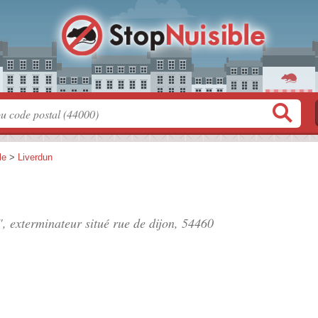
le
>
Liverdun
", exterminateur situé
rue de dijon
, 54460