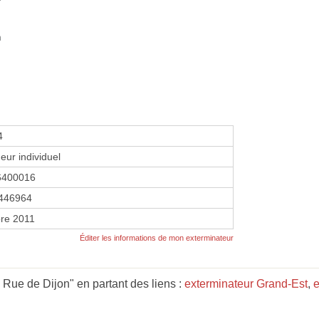
n
4
eur individuel
6400016
446964
re 2011
Éditer les informations de mon exterminateur
Rue de Dijon" en partant des liens :
exterminateur Grand-Est
,
e