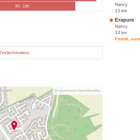
Nancy
9h - 19h
13 km
Erapure
Nancy
13 km
Fermé, ouvr
l'exterminateur
© contributeurs OpenStreetMap