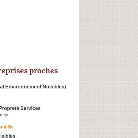
reprises proches
al Environnement Nuisibles)
ropreté Services
Nancy
e à 9h
isibles