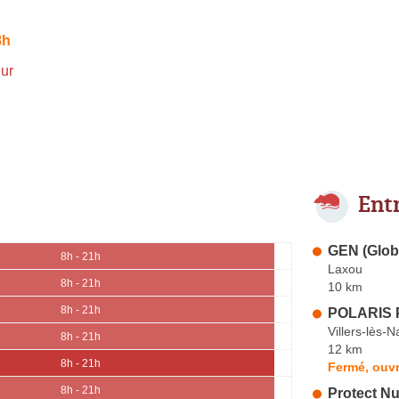
8h
ur
Ent
GEN (Glob
8h - 21h
Laxou
8h - 21h
10 km
8h - 21h
POLARIS P
Villers-lès-
8h - 21h
12 km
8h - 21h
Fermé, ouvr
8h - 21h
Protect Nu