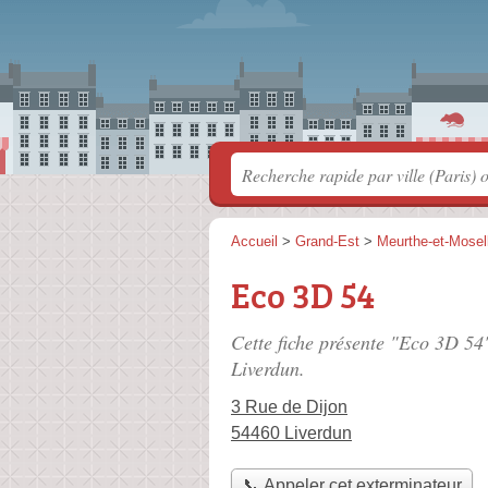
Accueil
>
Grand-Est
>
Meurthe-et-Mosel
Eco 3D 54
Cette fiche présente "Eco 3D 54
Liverdun.
3 Rue de Dijon
54460 Liverdun
📞 Appeler cet exterminateur