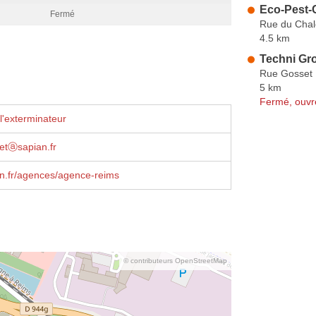
Eco-Pest-
Fermé
Rue du Chal
4.5 km
Techni Gr
Rue Gosset
5 km
Fermé, ouvr
l'exterminateur
etⓐsapian.fr
n.fr/agences/agence-reims
© contributeurs OpenStreetMap