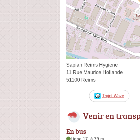
Sapian Reims Hygiene
11 Rue Maurice Hollande
51100 Reims
Trajet Waze
Venir en trans
En bus
Ligne 17, à 79 m