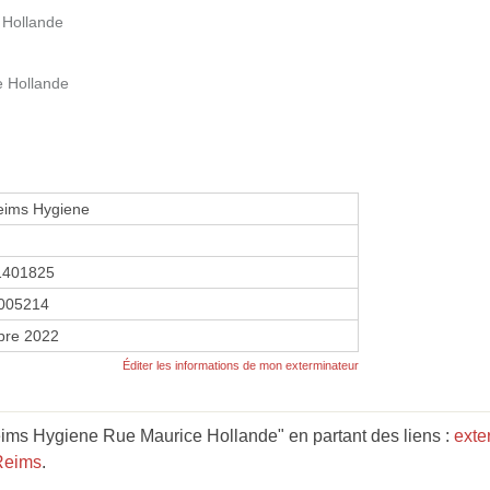
 Hollande
 Hollande
eims Hygiene
1401825
005214
bre 2022
Éditer les informations de mon exterminateur
ims Hygiene Rue Maurice Hollande" en partant des liens :
exte
Reims
.