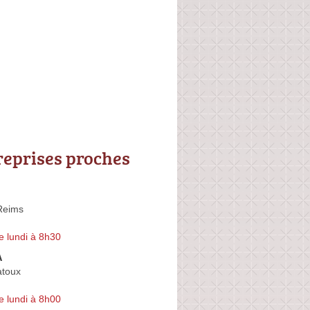
reprises proches
Reims
e lundi à 8h30
A
atoux
e lundi à 8h00