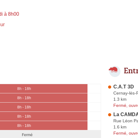
di à 8h00
ur
Ent
C.A.T 3D
8h - 18h
Cernay-lès-
8h - 18h
1.3 km
Fermé, ouvr
8h - 18h
La CAMD
8h - 18h
Rue Léon P
8h - 18h
1.6 km
Fermé, ouvr
Fermé