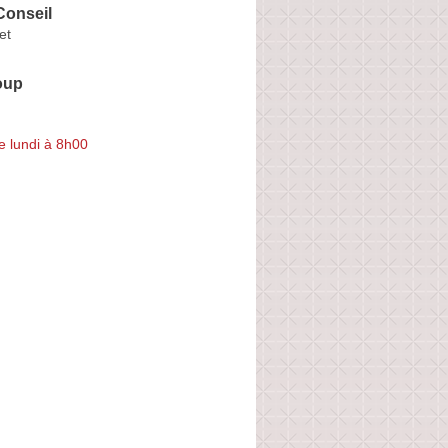
Conseil
et
oup
e lundi à 8h00