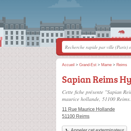
Accueil
>
Grand-Est
>
Marne
>
Reims
Sapian Reims Hy
Cette fiche présente "Sapian Re
maurice hollande
, 51100 Reims.
11 Rue Maurice Hollande
51100 Reims
📞 Appeler cet exterminateur