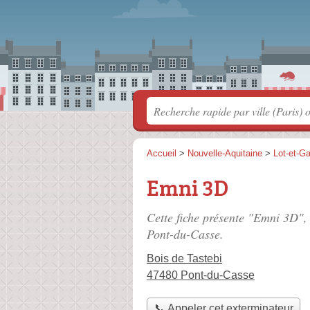
Accueil
>
Nouvelle-Aquitaine
>
Lot-et-G
Emni 3D
Cette fiche présente "Emni 3D",
Pont-du-Casse.
Bois de Tastebi
47480 Pont-du-Casse
📞 Appeler cet exterminateur