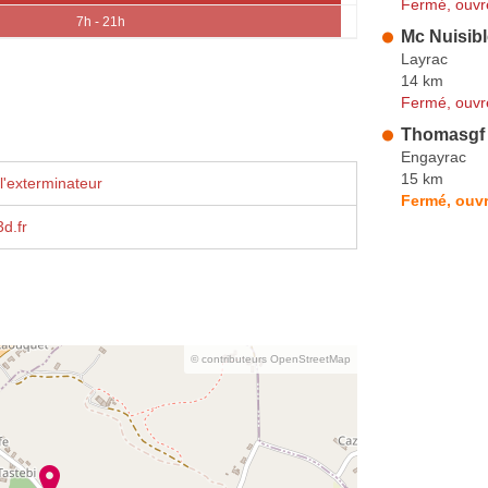
Fermé, ouvr
7h - 21h
Mc Nuisib
Layrac
14 km
Fermé, ouvr
Thomasgf
Engayrac
15 km
l'exterminateur
Fermé, ouvr
d.fr
© contributeurs OpenStreetMap