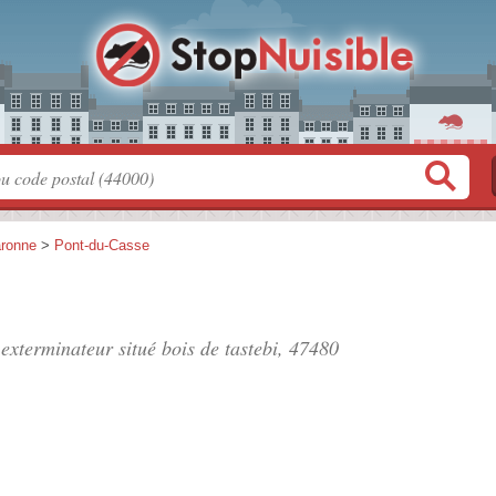
aronne
>
Pont-du-Casse
 exterminateur situé
bois de tastebi
, 47480