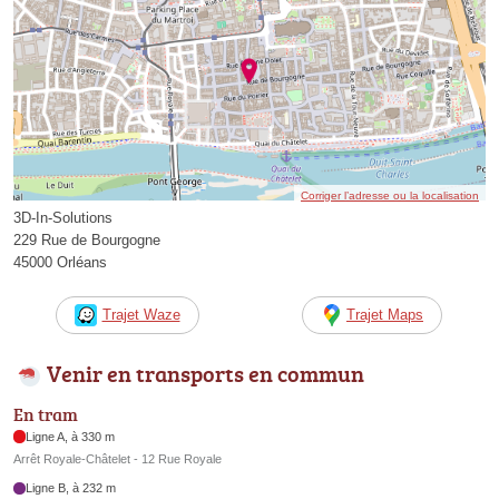
Corriger l’adresse ou la localisation
3D-In-Solutions
229 Rue de Bourgogne
45000 Orléans
Trajet Waze
Trajet Maps
Venir en transports en commun
En tram
Ligne A, à 330 m
Arrêt Royale-Châtelet - 12 Rue Royale
Ligne B, à 232 m