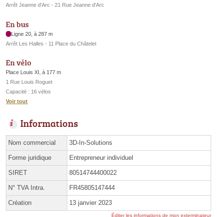
Arrêt Jeanne d'Arc - 21 Rue Jeanne d'Arc
En bus
Ligne 20, à 287 m
Arrêt Les Halles - 11 Place du Châtelet
En vélo
Place Louis XI, à 177 m
1 Rue Louis Roguet
Capacité : 16 vélos
Voir tout
Informations
Nom commercial
3D-In-Solutions
Forme juridique
Entrepreneur individuel
SIRET
80514744400022
N° TVA Intra.
FR45805147444
Création
13 janvier 2023
Éditer les informations de mon exterminateur