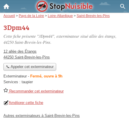
Accueil
>
Pays de la Loire
>
Loire-Atlantique
>
Saint-Brevin-les-Pins
3Dpm44
Cette fiche présente "3Dpm44", exterminateur situé
allée des étangs
,
44250 Saint-Brevin-les-Pins.
12 allée des Étangs
44250 Saint-Brevin-les-Pins
📞 Appeler cet exterminateur
Exterminateur
-
Fermé, ouvre à 9h
Services :
taupier
Recommander cet exterminateur
Améliorer cette fiche
Autres exterminateurs à Saint-Brevin-les-Pins