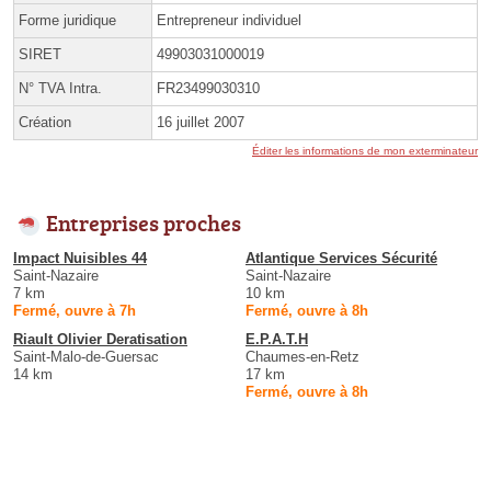
Forme juridique
Entrepreneur individuel
SIRET
49903031000019
N° TVA Intra.
FR23499030310
Création
16 juillet 2007
Éditer les informations de mon exterminateur
Entreprises proches
Impact Nuisibles 44
Atlantique Services Sécurité
Saint-Nazaire
Saint-Nazaire
7 km
10 km
Fermé, ouvre à 7h
Fermé, ouvre à 8h
Riault Olivier Deratisation
E.P.A.T.H
Saint-Malo-de-Guersac
Chaumes-en-Retz
14 km
17 km
Fermé, ouvre à 8h