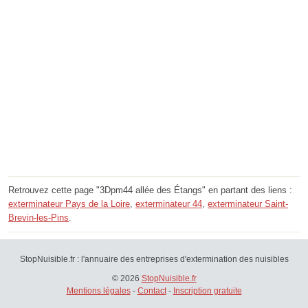
Retrouvez cette page "3Dpm44 allée des Étangs" en partant des liens :
exterminateur Pays de la Loire
,
exterminateur 44
,
exterminateur Saint-
Brevin-les-Pins
.
StopNuisible.fr : l'annuaire des entreprises d'extermination des nuisibles
© 2026
StopNuisible.fr
Mentions légales
-
Contact
-
Inscription gratuite