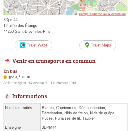
Corriger l’adresse ou la localisation
3Dpm44
12 allée des Étangs
44250 Saint-Brevin-les-Pins
Trajet Waze
Trajet Maps
Venir en transports en commun
En bus
Ligne 3, à 116 m
Arrêt Fort Aguet - 57 Avenue du 11 Novembre 1918
Informations
Nuisibles traités
Blattes, Capricornes, Démoustication,
Dératisation, Nids de frelon, Nids de guêpe,
Puces, Punaises de lit, Taupier
Enseigne
3DPM44