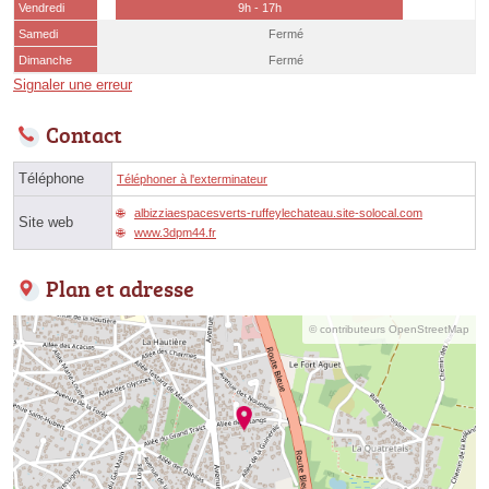
Vendredi
9h - 17h
Samedi
Fermé
Dimanche
Fermé
Signaler une erreur
Contact
Téléphone
Téléphoner à l'exterminateur
albizziaespacesverts-ruffeylechateau.site-solocal.com
Site web
www.3dpm44.fr
Plan et adresse
© contributeurs OpenStreetMap