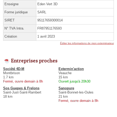
Enseigne
Eden Vert 3D
Forme juridique
SARL
SIRET
95117659300014
N° TVA Intra.
FR87951176593
Création
1 avril 2023
Éditer les informations de mon exterminateur
Entreprises proches
Société 4D-M
Extermin'action
Montbrison
Veauche
1.7 km
15 km
Fermé, ouvre demain à 8h
Ouvert jusqu'à 20h30
Sos Guepes & Frelons
Sanopure
Saint-Just-Saint-Rambert
Saint-Bonnet-les-Oules
18 km
21 km
Fermé, ouvre demain à 8h