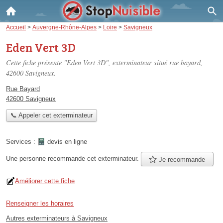
Accueil
>
Auvergne-Rhône-Alpes
>
Loire
>
Savigneux
Eden Vert 3D
Cette fiche présente "Eden Vert 3D", exterminateur situé
rue bayard
,
42600 Savigneux.
Rue Bayard
42600 Savigneux
📞 Appeler cet exterminateur
Services :
devis en ligne
Une personne
recommande
cet exterminateur.
Je recommande
Améliorer cette fiche
Renseigner les horaires
Autres exterminateurs à Savigneux