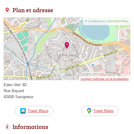
Plan et adresse
© contributeurs OpenStreetMap
Corriger l’adresse ou la localisation
Eden Vert 3D
Rue Bayard
42600 Savigneux
Trajet Waze
Trajet Maps
Informations