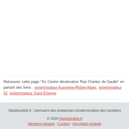
Retrouvez cette page "As Center dératisation Rue Charles de Gaulle" en
partant des liens :
exterminateur Auvergne-Rhône-Alpes
,
exterminateur
42
,
exterminateur Saint-Étienne
.
StopNuisible.fr : l'annuaire des entreprises d'extermination des nuisibles
© 2026
StopNuisible.fr
Mentions légales
-
Contact
-
Inscription gratuite