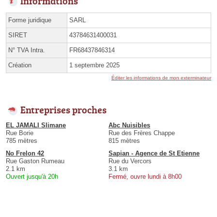
Informations
Forme juridique
SARL
SIRET
43784631400031
N° TVA Intra.
FR68437846314
Création
1 septembre 2025
Éditer les informations de mon exterminateur
Entreprises proches
EL JAMALI Slimane
Abc Nuisibles
Rue Borie
Rue des Frères Chappe
785 mètres
815 mètres
No Frelon 42
Sapian - Agence de St Etienne
Rue Gaston Rumeau
Rue du Vercors
2.1 km
3.1 km
Ouvert jusqu'à 20h
Fermé, ouvre lundi à 8h00