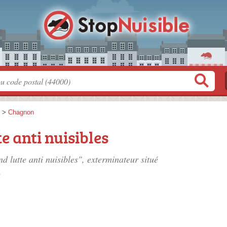
>
Chagnon
e anti nuisibles
d lutte anti nuisibles", exterminateur situé
.