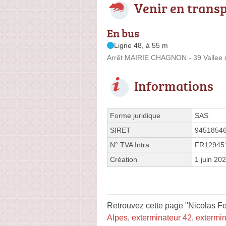
Venir en trans
En bus
Ligne 48, à 55 m
Arrêt MAIRIE CHAGNON - 39 Vallee 
Informations
Forme juridique
SAS
SIRET
9451854
N° TVA Intra.
FR12945
Création
1 juin 20
Retrouvez cette page "Nicolas Fon
Alpes
,
exterminateur 42
,
extermi