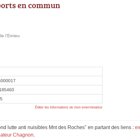
ports en commun
de l’Emieu
6000017
185460
25
Éditer les informations de mon exterminateur
d lutte anti nuisibles Mnt des Roches" en partant des liens :
ex
nateur Chagnon
.