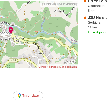
PRESTA Nu
© contributeurs OpenStreetMap
Chabanière
8 km
J3D Nuisi
Sorbiers
11 km
Ouvert jusqu
Corriger l’adresse ou la localisation
Trajet Maps