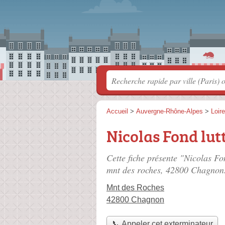
Accueil
>
Auvergne-Rhône-Alpes
>
Loire
Nicolas Fond lutt
Cette fiche présente "Nicolas Fon
mnt des roches
, 42800 Chagnon
Mnt des Roches
42800 Chagnon
📞 Appeler cet exterminateur