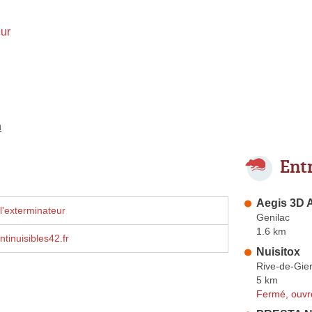
ur
n
Ent
Aegis 3D A
l'exterminateur
Genilac
1.6 km
ntinuisibles42.fr
Nuisitox
Rive-de-Gie
5 km
Fermé, ouvr