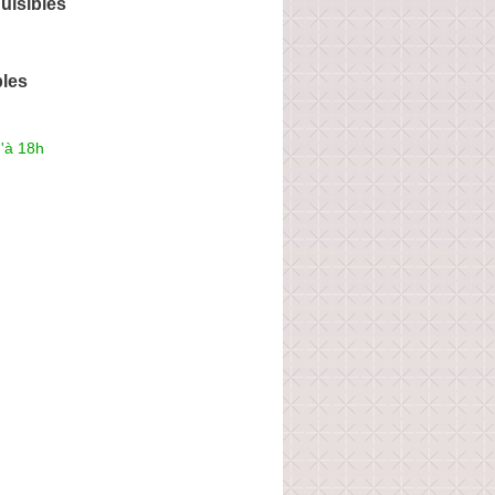
isibles
bles
'à 18h