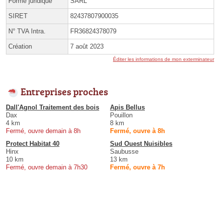
Forme juridique
SARL
SIRET
82437807900035
N° TVA Intra.
FR36824378079
Création
7 août 2023
Éditer les informations de mon exterminateur
Entreprises proches
Dall'Agnol Traitement des bois
Apis Bellus
Dax
Pouillon
4 km
8 km
Fermé, ouvre demain à 8h
Fermé, ouvre à 8h
Protect Habitat 40
Sud Ouest Nuisibles
Hinx
Saubusse
10 km
13 km
Fermé, ouvre demain à 7h30
Fermé, ouvre à 7h