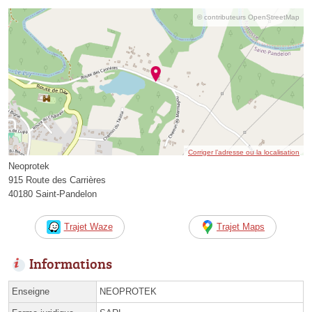
© contributeurs OpenStreetMap
Corriger l’adresse ou la localisation
Neoprotek
915 Route des Carrières
40180 Saint-Pandelon
Trajet Waze
Trajet Maps
Informations
Enseigne
NEOPROTEK