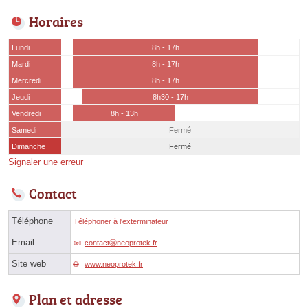
Horaires
Lundi
8h - 17h
Mardi
8h - 17h
Mercredi
8h - 17h
Jeudi
8h30 - 17h
Vendredi
8h - 13h
Samedi
Fermé
Dimanche
Fermé
Signaler une erreur
Contact
Téléphone
Téléphoner à l'exterminateur
Email
contactⓐneoprotek.fr
Site web
www.neoprotek.fr
Plan et adresse