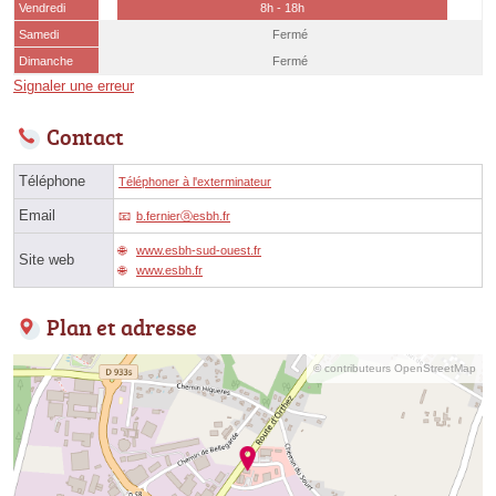
Vendredi
8h - 18h
Samedi
Fermé
Dimanche
Fermé
Signaler une erreur
Contact
Téléphone
Téléphoner à l'exterminateur
Email
b.fernierⓐesbh.fr
www.esbh-sud-ouest.fr
Site web
www.esbh.fr
Plan et adresse
© contributeurs OpenStreetMap