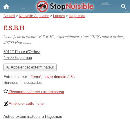
Accueil
>
Nouvelle-Aquitaine
>
Landes
>
Hagetmau
E.S.B.H
Cette fiche présente "E.S.B.H", exterminateur situé
5012f route d'orthez
,
40700 Hagetmau.
5012F Route d'Orthez
40700 Hagetmau
📞 Appeler cet exterminateur
Exterminateur
-
Fermé, ouvre demain à 8h
Services :
insecticides
Recommander cet exterminateur
Améliorer cette fiche
Autres exterminateurs à Hagetmau