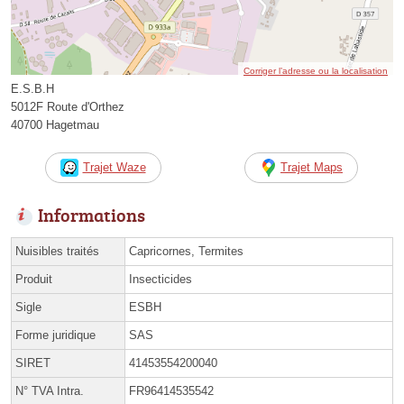
Corriger l’adresse ou la localisation
E.S.B.H
5012F Route d'Orthez
40700 Hagetmau
Trajet Waze
Trajet Maps
Informations
Nuisibles traités
Capricornes, Termites
Produit
Insecticides
Sigle
ESBH
Forme juridique
SAS
SIRET
41453554200040
N° TVA Intra.
FR96414535542