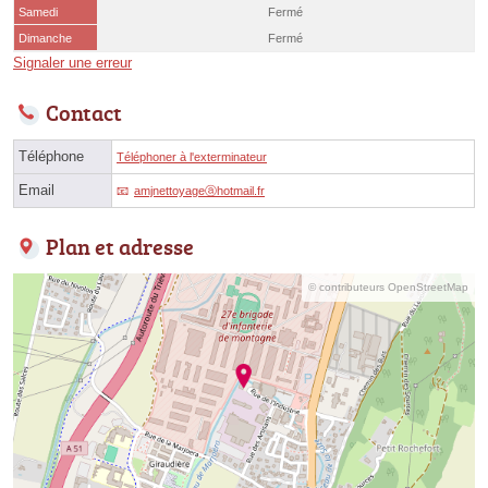
Samedi
Fermé
Dimanche
Fermé
Signaler une erreur
Contact
Téléphone
Téléphoner à l'exterminateur
Email
amjnettoyageⓐhotmail.fr
Plan et adresse
© contributeurs OpenStreetMap