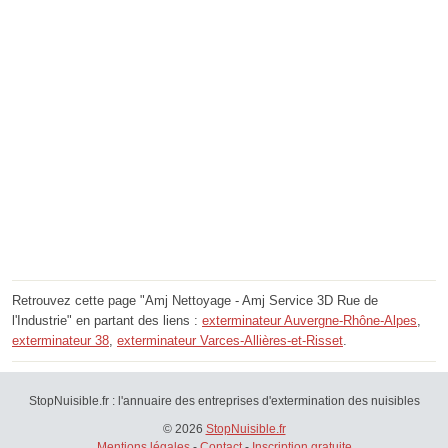
Retrouvez cette page "Amj Nettoyage - Amj Service 3D Rue de
l'Industrie" en partant des liens :
exterminateur Auvergne-Rhône-Alpes
,
exterminateur 38
,
exterminateur Varces-Allières-et-Risset
.
StopNuisible.fr : l'annuaire des entreprises d'extermination des nuisibles
© 2026
StopNuisible.fr
Mentions légales
-
Contact
-
Inscription gratuite