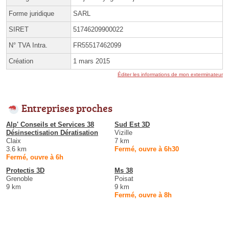
Forme juridique
SARL
SIRET
51746209900022
N° TVA Intra.
FR55517462099
Création
1 mars 2015
Éditer les informations de mon exterminateur
Entreprises proches
Alp' Conseils et Services 38
Sud Est 3D
Désinsectisation Dératisation
Vizille
Claix
7 km
3.6 km
Fermé, ouvre à 6h30
Fermé, ouvre à 6h
Protectis 3D
Ms 38
Grenoble
Poisat
9 km
9 km
Fermé, ouvre à 8h