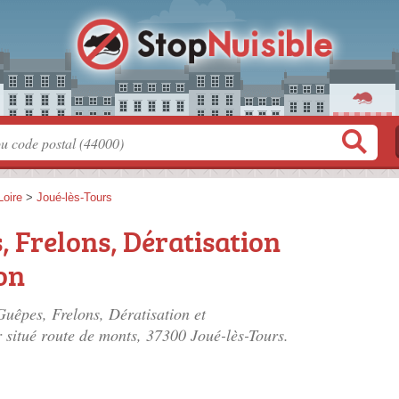
Loire
>
Joué-lès-Tours
 Frelons, Dératisation
ion
uêpes, Frelons, Dératisation et
r situé
route de monts
, 37300 Joué-lès-Tours.