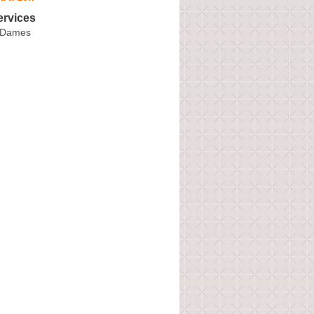
ervices
x-Dames