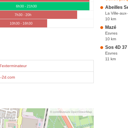
6h30 - 21h30
Abeilles S
La Ville-au
7h30 - 20h
10 km
10h30 - 16h30
Mazé
Esvres
10 km
Sos 4D 37
Esvres
11 km
l'exterminateur
-2d.com
© contributeurs OpenStreetMap