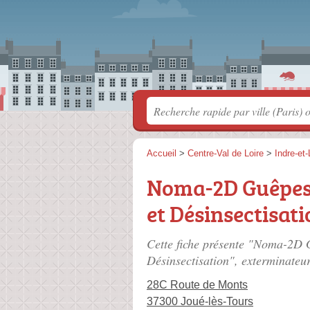
Accueil
>
Centre-Val de Loire
>
Indre-et-
Noma-2D Guêpes,
et Désinsectisat
Cette fiche présente "Noma-2D G
Désinsectisation", exterminateu
28C Route de Monts
37300 Joué-lès-Tours