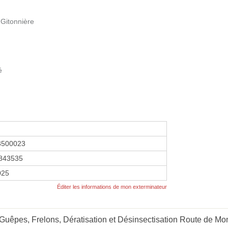
 Gitonnière
é
3500023
843535
2025
Éditer les informations de mon exterminateur
êpes, Frelons, Dératisation et Désinsectisation Route de Monts