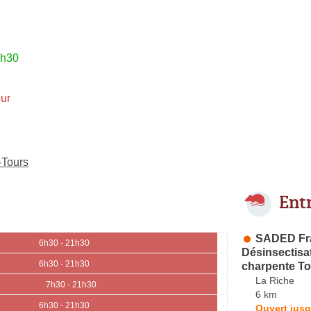
1h30
ur
-Tours
Ent
SADED Fra
6h30 - 21h30
Désinsectisat
6h30 - 21h30
charpente To
La Riche
7h30 - 21h30
6 km
6h30 - 21h30
Ouvert jusq