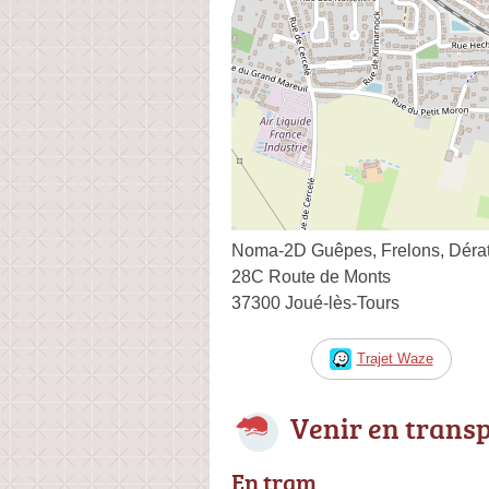
Noma-2D Guêpes, Frelons, Dérati
28C Route de Monts
37300 Joué-lès-Tours
Trajet Waze
Venir en trans
En tram