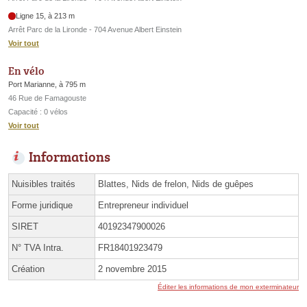
Ligne 15, à 213 m
Arrêt Parc de la Lironde - 704 Avenue Albert Einstein
Voir tout
En vélo
Port Marianne, à 795 m
46 Rue de Famagouste
Capacité : 0 vélos
Voir tout
Informations
Nuisibles traités
Blattes, Nids de frelon, Nids de guêpes
Forme juridique
Entrepreneur individuel
SIRET
40192347900026
N° TVA Intra.
FR18401923479
Création
2 novembre 2015
Éditer les informations de mon exterminateur