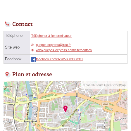
Contact
Téléphone
Téléphoner à l'exterminateur
guepes.express@free.fr
Site web
www.guepes-express.com/site/contact/
Facebook
facebook.com/327858003968311
Plan et adresse
© contributeurs OpenStreetMap