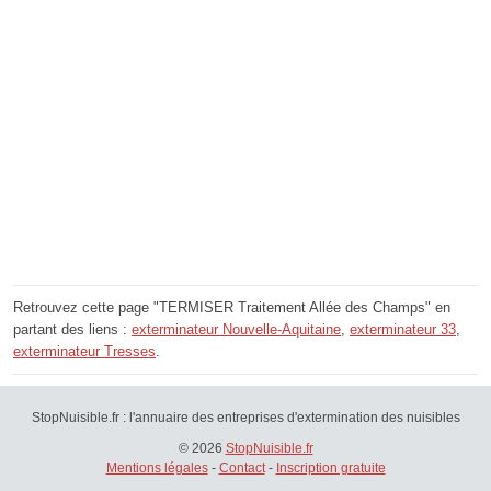
Retrouvez cette page "TERMISER Traitement Allée des Champs" en
partant des liens :
exterminateur Nouvelle-Aquitaine
,
exterminateur 33
,
exterminateur Tresses
.
StopNuisible.fr : l'annuaire des entreprises d'extermination des nuisibles
© 2026
StopNuisible.fr
Mentions légales
-
Contact
-
Inscription gratuite