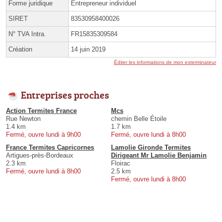
Forme juridique
Entrepreneur individuel
SIRET
83530958400026
N° TVA Intra.
FR15835309584
Création
14 juin 2019
Éditer les informations de mon exterminateur
Entreprises proches
Action Termites France
Mcs
Rue Newton
chemin Belle Étoile
1.4 km
1.7 km
Fermé, ouvre lundi à 9h00
Fermé, ouvre lundi à 8h00
France Termites Capricornes
Lamolie Gironde Termites
Artigues-près-Bordeaux
Dirigeant Mr Lamolie Benjamin
2.3 km
Floirac
Fermé, ouvre lundi à 8h00
2.5 km
Fermé, ouvre lundi à 8h00