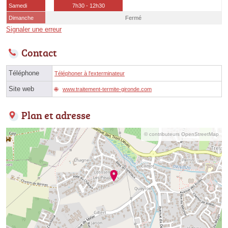
Samedi
7h30 - 12h30
Dimanche
Fermé
Signaler une erreur
Contact
Téléphone
Téléphoner à l'exterminateur
Site web
www.traitement-termite-gironde.com
Plan et adresse
© contributeurs OpenStreetMap