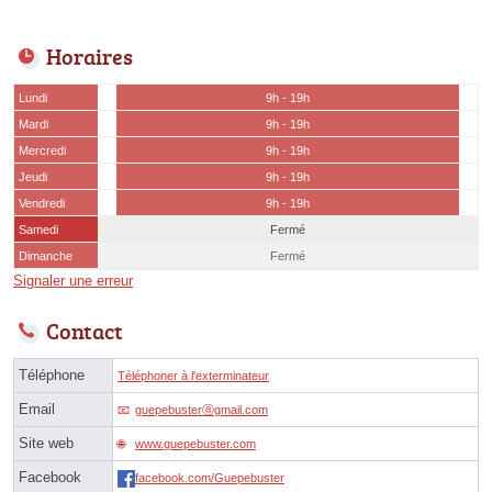
Horaires
Lundi
9h - 19h
Mardi
9h - 19h
Mercredi
9h - 19h
Jeudi
9h - 19h
Vendredi
9h - 19h
Samedi
Fermé
Dimanche
Fermé
Signaler une erreur
Contact
Téléphone
Téléphoner à l'exterminateur
Email
guepebusterⓐgmail.com
Site web
www.guepebuster.com
Facebook
facebook.com/Guepebuster