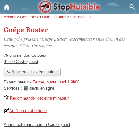
Accueil
>
Occitanie
>
Haute-Garonne
>
Castelginest
Guêpe Buster
Cette fiche présente "Guêpe Buster", exterminateur situé
chemin des
coteaux
, 31780 Castelginest.
75 chemin des Coteaux
31780 Castelginest
📞 Appeler cet exterminateur
Exterminateur
-
Fermé, ouvre lundi à 9h00
Services :
devis en ligne
Recommander cet exterminateur
Améliorer cette fiche
Autres exterminateurs à Castelginest