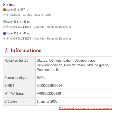
En bus
Ligne 26, à 457 m
Arrêt Clotildes - 10 Rue Auguste Rodin
Ligne 354, à 448 m
Arrêt CASTELGINEST - Clothilde - Route de Bessières
Ligne 352, à 448 m
Arrêt CASTELGINEST - Clothilde - Route de Bessières
Informations
Nuisibles traités
Blattes, Démoustication, Dépigeonnage,
Dépigeonnisation, Nids de frelon, Nids de guêpe,
Punaises de lit
Forme juridique
SARL
SIRET
50230023900014
N° TVA Intra.
FR06502300239
Création
1 janvier 2008
Éditer les informations de mon exterminateur