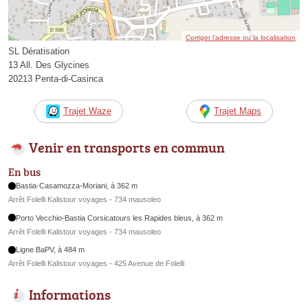
Corriger l’adresse ou la localisation
SL Dératisation
13 All. Des Glycines
20213 Penta-di-Casinca
Trajet Waze
Trajet Maps
Venir en transports en commun
En bus
Bastia-Casamozza-Moriani, à 362 m
Arrêt Folelli Kalistour voyages - 734 mausoleo
Porto Vecchio-Bastia Corsicatours les Rapides bleus, à 362 m
Arrêt Folelli Kalistour voyages - 734 mausoleo
Ligne BaPV, à 484 m
Arrêt Folelli Kalistour voyages - 425 Avenue de Folelli
Informations