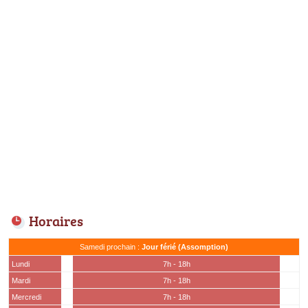
Horaires
Samedi prochain :
Jour férié (Assomption)
Lundi
7h - 18h
Mardi
7h - 18h
Mercredi
7h - 18h