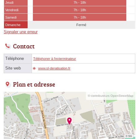
Jeudi
7h - 18h
Vendredi
7h - 18h
Samedi
7h - 18h
Dimanche
Fermé
Signaler une erreur
Contact
Téléphone
Téléphoner à l'exterminateur
Site web
www.sl-deratisation.fr
Plan et adresse
© contributeurs OpenStreetMap