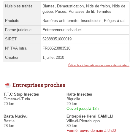
Nuisibles traités
Blattes, Démoustication, Nids de frelon, Nids de
guêpe, Puces, Punaises de lit, Termites
Produits
Barrières anti-termite, Insecticides, Pièges à rat
Forme juridique
Entrepreneur individuel
SIRET
52388351000019
N° TVA Intra.
FR88523883510
Création
1 juillet 2010
Éditer les informations de mon exterminateur
Entreprises proches
T.T.C Stop Insectes
Halte Insectes
Olmeta-di-Tuda
Biguglia
20 km
20 km
Ouvert jusqu'à 12h
Basta Nucivu
Entreprise Henri CAMILLI
Bastia
Ville-di-Pietrabugno
28 km
30 km
Fermé, ouvre demain à 8h30