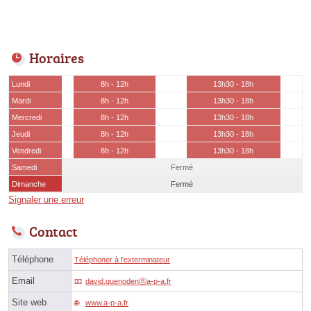
Horaires
Lundi
8h - 12h
13h30 - 18h
Mardi
8h - 12h
13h30 - 18h
Mercredi
8h - 12h
13h30 - 18h
Jeudi
8h - 12h
13h30 - 18h
Vendredi
8h - 12h
13h30 - 18h
Samedi
Fermé
Dimanche
Fermé
Signaler une erreur
Contact
Téléphone
Téléphoner à l'exterminateur
Email
david.guenodenⓐa-p-a.fr
Site web
www.a-p-a.fr