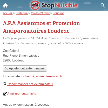
Accueil
>
Bretagne
>
Côtes-d'Armor
>
Loudéac
A.P.A Assistance et Protection
Antiparasitaires Loudeac
Cette fiche présente "A.P.A Assistance et Protection Antiparasitaires
Loudeac", exterminateur situé
cap cidéral
, 22603 Loudéac.
Cap Cidéral
Rue Pierre Simon Laplace
22603 Loudéac
📞 Appeler cet exterminateur
Exterminateur
-
Fermé, ouvre demain à 8h
Recommander cet exterminateur
Améliorer cette fiche
Autres exterminateurs à Loudéac