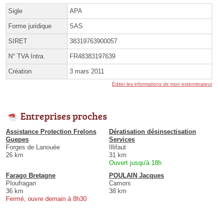
Sigle
APA
Forme juridique
SAS
SIRET
38319763900057
N° TVA Intra.
FR48383197639
Création
3 mars 2011
Éditer les informations de mon exterminateur
Entreprises proches
Assistance Protection Frelons
Dératisation désinsectisation
Guepes
Services
Forges de Lanouée
Illifaut
26 km
31 km
Ouvert jusqu'à 18h
Farago Bretagne
POULAIN Jacques
Ploufragan
Camors
36 km
38 km
Fermé, ouvre demain à 8h30