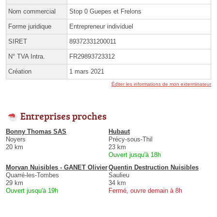
Nom commercial
Stop 0 Guepes et Frelons
Forme juridique
Entrepreneur individuel
SIRET
89372331200011
N° TVA Intra.
FR29893723312
Création
1 mars 2021
Éditer les informations de mon exterminateur
Entreprises proches
Bonny Thomas SAS
Hubaut
Noyers
Précy-sous-Thil
20 km
23 km
Ouvert jusqu'à 18h
Morvan Nuisibles - GANET Olivier
Quentin Destruction Nuisibles
Quarré-les-Tombes
Saulieu
29 km
34 km
Ouvert jusqu'à 19h
Fermé, ouvre demain à 8h