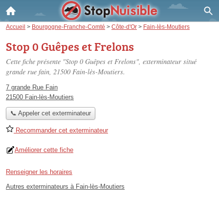
Accueil
>
Bourgogne-Franche-Comté
>
Côte-d'Or
>
Fain-lès-Moutiers
Stop 0 Guêpes et Frelons
Cette fiche présente "Stop 0 Guêpes et Frelons", exterminateur situé
grande rue fain
, 21500 Fain-lès-Moutiers.
7 grande Rue Fain
21500 Fain-lès-Moutiers
📞 Appeler cet exterminateur
Recommander cet exterminateur
Améliorer cette fiche
Renseigner les horaires
Autres exterminateurs à Fain-lès-Moutiers