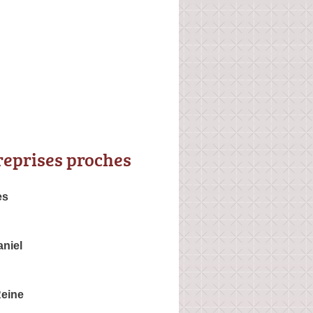
reprises proches
es
niel
Reine