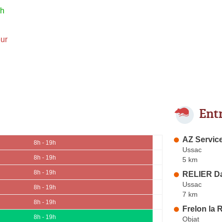
9h
ur
Ent
AZ Servic
8h - 19h
Ussac
8h - 19h
5 km
8h - 19h
RELIER Da
Ussac
8h - 19h
7 km
8h - 19h
Frelon la 
8h - 19h
Objat