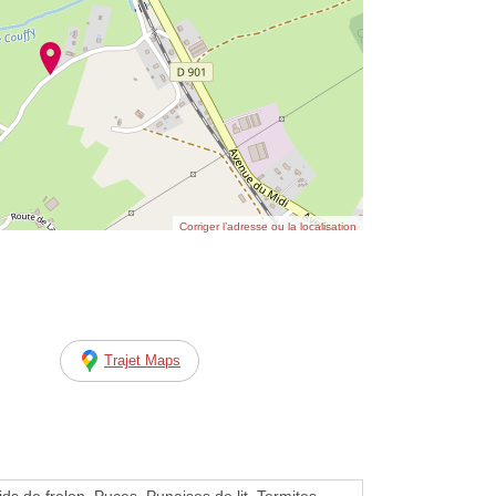
Corriger l’adresse ou la localisation
Trajet Maps
ids de frelon, Puces, Punaises de lit, Termites