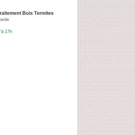
raitement Bois Termites
larde
'à 17h