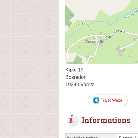
Kipic-19
Bosredon
19240 Varetz
Trajet Waze
Informations
Nuisibles traités
Blattes, N