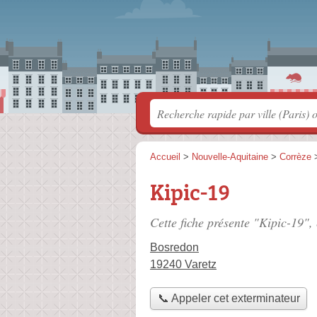
Accueil
>
Nouvelle-Aquitaine
>
Corrèze
Kipic-19
Cette fiche présente "Kipic-19",
Bosredon
19240 Varetz
📞 Appeler cet exterminateur