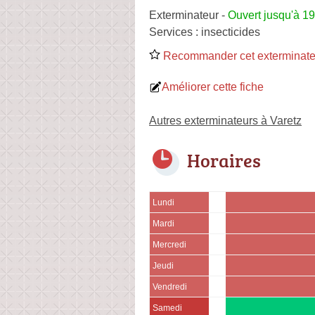
Exterminateur
-
Ouvert jusqu'à 1
Services :
insecticides
Recommander cet exterminate
Améliorer cette fiche
Autres exterminateurs à Varetz
Horaires
Lundi
Mardi
Mercredi
Jeudi
Vendredi
Samedi