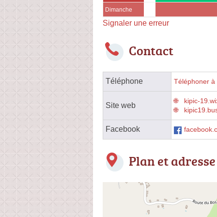
Dimanche
Signaler une erreur
Contact
Téléphone
Téléphoner à 
kipic-19.w
Site web
kipic19.bu
Facebook
facebook.
Plan et adresse