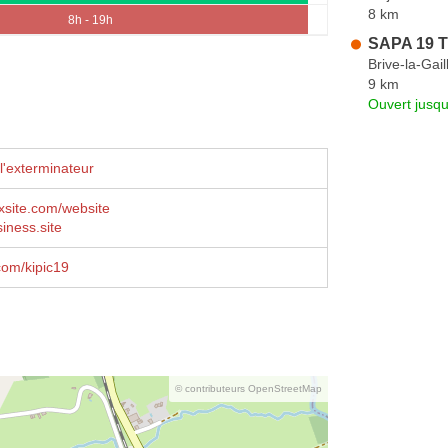
8 km
8h - 19h
SAPA 19 T
Brive-la-Gail
9 km
Ouvert jusqu
l'exterminateur
ixsite.com/website
siness.site
com/kipic19
© contributeurs OpenStreetMap