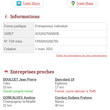
Trajet Waze
Trajet Maps
Informations
Forme juridique
Entrepreneur individuel
SIRET
81525675500035
N° TVA Intra.
FR55815256755
Création
1 mars 2021
Éditer les informations de mon exterminateur
Entreprises proches
DOULCET Jean Pierre
Dare-dard 19
Ydes
Égletons
15 km
17 km
Ouvert jusqu'à minuit
Fermé, ouvre demain à 7h45
GONCALVES Avelino
Corrèze Guêpes Frelons
Champagnac-la-Noaille
Naves
22 km
40 km