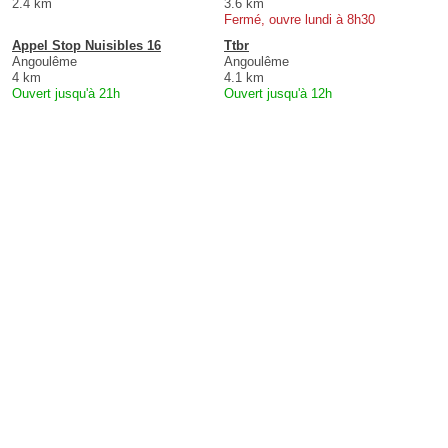
2.4 km
3.6 km
Fermé, ouvre lundi à 8h30
Appel Stop Nuisibles 16
Ttbr
Angoulême
Angoulême
4 km
4.1 km
Ouvert jusqu'à 21h
Ouvert jusqu'à 12h