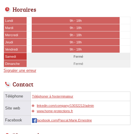
Horaires
Lundi
9h - 18h
Mardi
9h - 18h
Mercredi
9h - 18h
Jeudi
9h - 18h
Vendredi
9h - 18h
Samedi
Fermé
Dimanche
Fermé
Signaler une erreur
Contact
Téléphone
Téléphoner à l'exterminateur
linkedin.com/company/13032212/admin
Site web
www.home-protections.fr
Facebook
facebook.com/Pascal.Marie.Ernestine