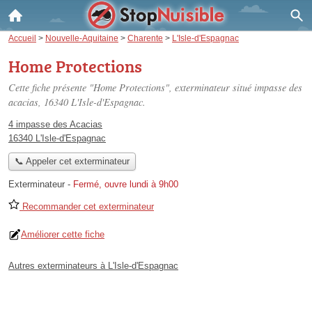
Accueil
>
Nouvelle-Aquitaine
>
Charente
>
L'Isle-d'Espagnac
Home Protections
Cette fiche présente "Home Protections", exterminateur situé
impasse des
acacias
, 16340 L'Isle-d'Espagnac.
4 impasse des Acacias
16340 L'Isle-d'Espagnac
📞 Appeler cet exterminateur
Exterminateur
-
Fermé, ouvre lundi à 9h00
Recommander cet exterminateur
Améliorer cette fiche
Autres exterminateurs à L'Isle-d'Espagnac