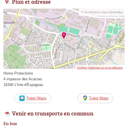
Plan et adresse
© contributeurs OpenStreetMap
Corriger l’adresse ou la localisation
Home Protections
4 impasse des Acacias
16340 L'Isle-d'Espagnac
Trajet Waze
Trajet Maps
Venir en transports en commun
En bus