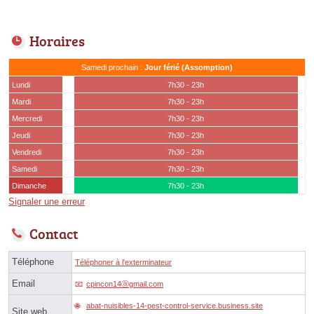
Horaires
Samedi prochain :
Jour férié (Assomption)
Lundi
7h30 - 23h
Mardi
7h30 - 23h
Mercredi
7h30 - 23h
Jeudi
7h30 - 23h
Vendredi
7h30 - 23h
Samedi
7h30 - 23h
Dimanche
7h30 - 23h
Signaler une erreur
Contact
Téléphone
Téléphoner à l'exterminateur
Email
cpincon14ⓐgmail.com
abat-nuisibles-14-pest-control-service.business.site
Site web