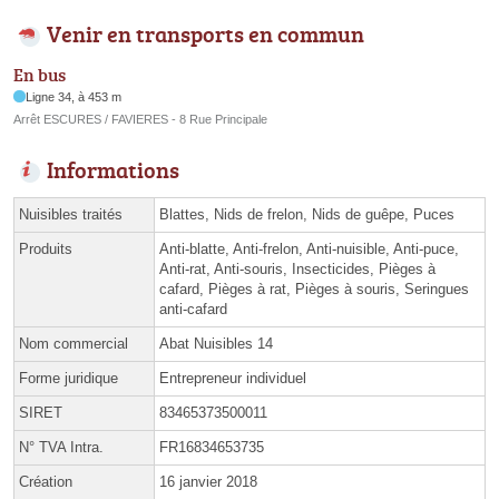
Venir en transports en commun
En bus
Ligne 34, à 453 m
Arrêt ESCURES / FAVIERES - 8 Rue Principale
Informations
Nuisibles traités
Blattes, Nids de frelon, Nids de guêpe, Puces
Produits
Anti-blatte, Anti-frelon, Anti-nuisible, Anti-puce,
Anti-rat, Anti-souris, Insecticides, Pièges à
cafard, Pièges à rat, Pièges à souris, Seringues
anti-cafard
Nom commercial
Abat Nuisibles 14
Forme juridique
Entrepreneur individuel
SIRET
83465373500011
N° TVA Intra.
FR16834653735
Création
16 janvier 2018