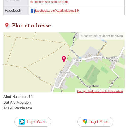
pincon.site-solocal.com
Facebook
facebook.com/AbatNuisibles14/
Plan et adresse
© contributeurs OpenStreetMap
Corriger l’adresse ou la localisation
Abat Nuisibles 14
Bât A 8 Mezidon
14170 Vendeuvre
Trajet Waze
Trajet Maps