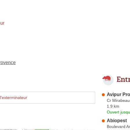
ur
Provence
Ent
Avipur Pr
l'exterminateur
Cr Mirabeau
1.9 km
Ouvert jusqu
Abiopest
Boulevard Ar