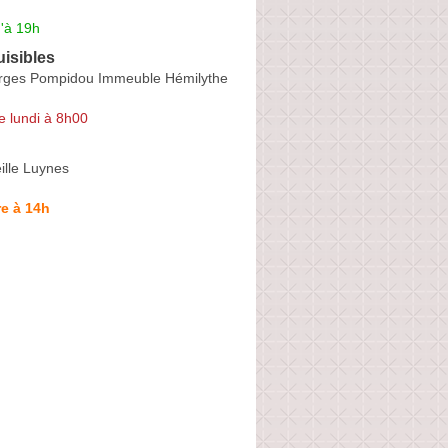
'à 19h
uisibles
rges Pompidou Immeuble Hémilythe
e lundi à 8h00
ille Luynes
e à 14h