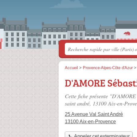
Accueil
>
Provence-Alpes-Côte d'Azur
D'AMORE Sébast
Cette fiche présente "D'AMORE 
saint andré
, 13100 Aix-en-Prove
25 Avenue Val Saint André
13100 Aix-en-Provence
📞 Appeler cet exterminateur