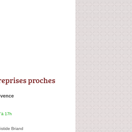
reprises proches
ovence
'à 17h
istide Briand