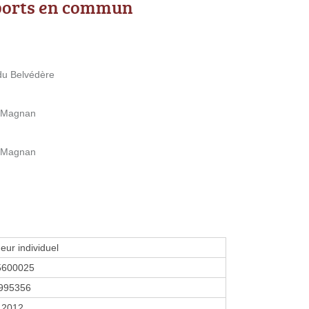
ports en commun
 du Belvédère
é Magnan
é Magnan
eur individuel
5600025
995356
 2012