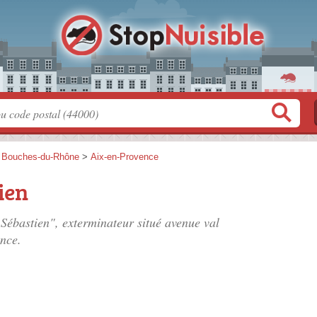
>
Bouches-du-Rhône
>
Aix-en-Provence
ien
Sébastien", exterminateur situé
avenue val
nce.