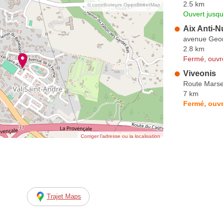
2.5 km
© contributeurs OpenStreetMap
Ouvert jusqu
Aix Anti-N
avenue Geo
2.8 km
Fermé, ouvr
Viveonis
Route Marse
7 km
Fermé, ouvr
Corriger l’adresse ou la localisation
Trajet Maps