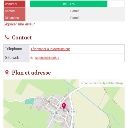
Vendredi
8h - 17h
Samedi
Fermé
Dimanche
Fermé
Signaler une erreur
Contact
Téléphone
Téléphoner à l'exterminateur
Site web
stopnuisibles08.fr
Plan et adresse
© contributeurs OpenStreetMap