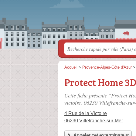
Accueil
>
Provence-Alpes-Côte d'Azur
Protect Home 3
Cette fiche présente "Protect H
victoire
, 06230 Villefranche-sur
4 Rue de la Victoire
06230 Villefranche-sur-Mer
📞 Appeler cet exterminateur