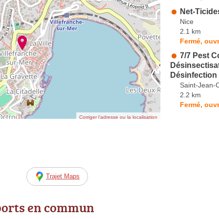
Net-Ticide
Nice
2.1 km
Fermé, ouvr
7/7 Pest C
Désinsectisat
Désinfection
Saint-Jean-
2.2 km
Fermé, ouvr
Corriger l’adresse ou la localisation
Trajet Maps
ports en commun