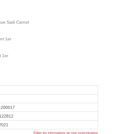
nue Sadi Carnot
rt 1er
t 1er
1200017
122812
 2021
Éditer les informations de mon exterminateur