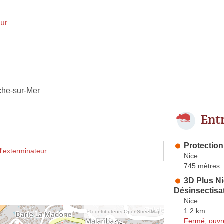
ur
nche-sur-Mer
Ent
Protection
l'exterminateur
Nice
745 mètres
3D Plus Ni
Désinsectisa
Nice
1.2 km
© contributeurs OpenStreetMap
Fermé, ouvr