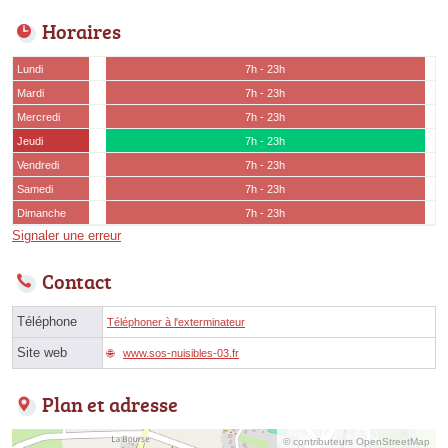
Horaires
Lundi
7h - 23h
Mardi
7h - 23h
Mercredi
7h - 23h
Jeudi
7h - 23h
Vendredi
7h - 23h
Samedi
7h - 23h
Dimanche
7h - 23h
Signaler une erreur
Contact
Téléphone
Téléphoner à l'exterminateur
Site web
www.sos-nuisibles-03.fr
Plan et adresse
© contributeurs OpenStreetMap