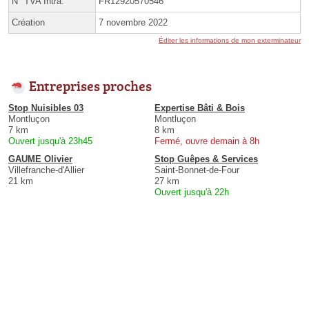
N° TVA Intra.
FR12920570546
Création
7 novembre 2022
Éditer les informations de mon exterminateur
Entreprises proches
Stop Nuisibles 03
Expertise Bâti & Bois
Montluçon
Montluçon
7 km
8 km
Ouvert jusqu'à 23h45
Fermé, ouvre demain à 8h
GAUME Olivier
Stop Guêpes & Services
Villefranche-d'Allier
Saint-Bonnet-de-Four
21 km
27 km
Ouvert jusqu'à 22h