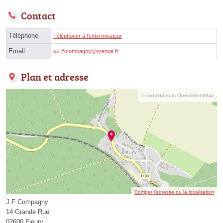
Contact
Téléphone
Téléphoner à l'exterminateur
Email
jf-compagnyⓐorange.fr
Plan et adresse
© contributeurs OpenStreetMap
Corriger l’adresse ou la localisation
J.F Compagny
14 Grande Rue
02600 Fleury